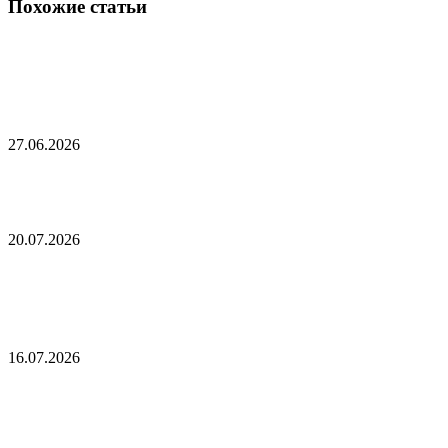
Похожие статьи
Экс-премьер Британии объяснил сложность
поста фразой о Путине
27.06.2026
Трамп пообещал обсудить с Китаем выборы
20.07.2026
Фидан рассказал о роли Турции в будущих
гарантиях безопасности для Украины
16.07.2026
Иран сделал заявление по поводу прохода судов
через Ормузский пролив