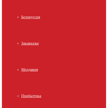
Белоруссия
Закавказье
Молдавия
Прибалтика