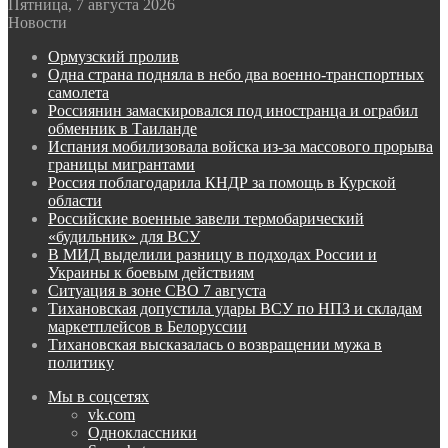
Пятница, 7 августа 2026
Новости
Ормузский пролив
Одна страна подняла в небо два военно-транспортных
самолета
Россиянин замаскировался под иностранца и ограбил
обменник в Таиланде
Испания мобилизовала войска из-за массового прорыва
границы мигрантами
Россия поблагодарила КНДР за помощь в Курской
области
Российские военные завели термобарический
«будильник» для ВСУ
В МИД выделили разницу в подходах России и
Украины к боевым действиям
Ситуация в зоне СВО 7 августа
Тихановская допустила удары ВСУ по НПЗ и складам
маркетплейсов в Белоруссии
Тихановская высказалась о возвращении мужа в
политику
Мы в соцсетях
vk.com
Одноклассники