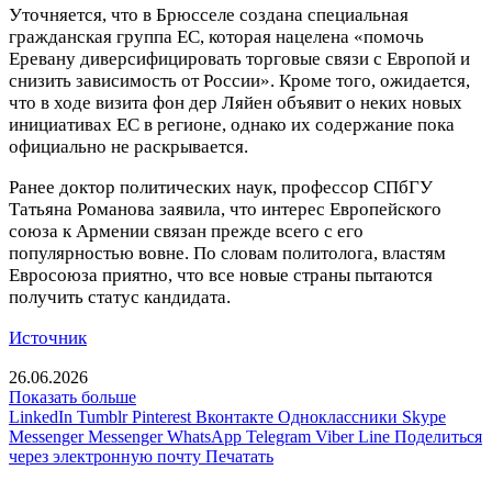
Уточняется, что в Брюсселе создана специальная
гражданская группа ЕС, которая нацелена «помочь
Еревану диверсифицировать торговые связи с Европой и
снизить зависимость от России». Кроме того, ожидается,
что в ходе визита фон дер Ляйен объявит о неких новых
инициативах ЕС в регионе, однако их содержание пока
официально не раскрывается.
Ранее доктор политических наук, профессор СПбГУ
Татьяна Романова заявила, что интерес Европейского
союза к Армении связан прежде всего с его
популярностью вовне. По словам политолога, властям
Евросоюза приятно, что все новые страны пытаются
получить статус кандидата.
Источник
26.06.2026
Показать больше
LinkedIn
Tumblr
Pinterest
Вконтакте
Одноклассники
Skype
Messenger
Messenger
WhatsApp
Telegram
Viber
Line
Поделиться
через электронную почту
Печатать