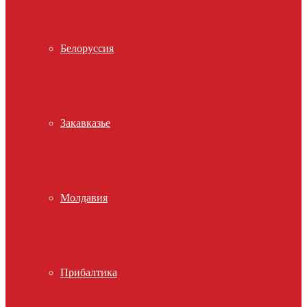
Белоруссия
Закавказье
Молдавия
Прибалтика