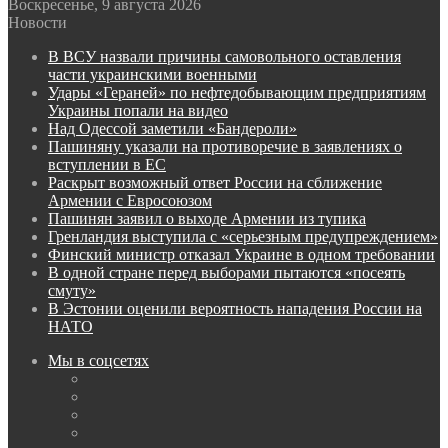
Воскресенье, 9 августа 2026
Новости
В ВСУ назвали причины самовольного оставления
части украинскими военными
Удары «Гераней» по нефтедобывающим предприятиям
Украины попали на видео
Над Одессой заметили «Бандероли»
Пашиняну указали на противоречие в заявлениях о
вступлении в ЕС
Раскрыт возможный ответ России на сближение
Армении с Евросоюзом
Пашинян заявил о выходе Армении из тупика
Гренландия выступила с «серьезным предупреждением»
Финский министр отказал Украине в одном требовании
В одной стране перед выборами пытаются «посеять
смуту»
В Эстонии оценили вероятность нападения России на
НАТО
Мы в соцсетях