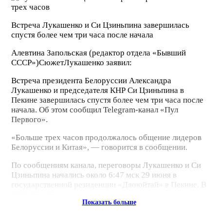
Встреча Лукашенко и Си Цзиньпина завершилась
спустя более чем три часа после начала
Алевтина Запольская
(редактор отдела «Бывший
СССР»)
Сюжет
Лукашенко заявил:
Встреча президента Белоруссии Александра
Лукашенко и председателя КНР Си Цзиньпина в
Пекине завершилась спустя более чем три часа после
начала. Об этом сообщил Telegram-канал «Пул
Первого».
«Больше трех часов продолжалось общение лидеров
Белоруссии и Китая», — говорится в сообщении.
По сообщениям канала, переговоры Лукашенко и Си
Цзиньпина начались около 6:47 мск 29 июня в
государственной резиденции «Дяоюйтай» в Пекине. В
9:20 «Пул Первого» заявил о завершении встречи.
Показать больше
Также Telegram-канал опубликовал видео церемонии