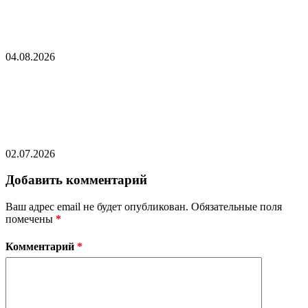
В Латвии задумались о полном
закрытии границы с Белоруссией
04.08.2026
В Молдавии рядом с братской
могилой советских воинов
откроют мусорный полигон
02.07.2026
Добавить комментарий
Ваш адрес email не будет опубликован.
Обязательные поля
помечены
*
Комментарий
*