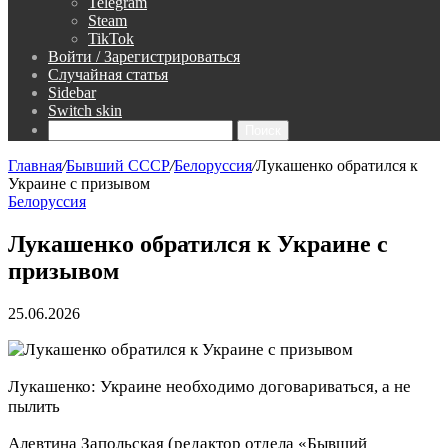
Telegram
Steam
TikTok
Войти / Зарегистрироваться
Случайная статья
Sidebar
Switch skin
Поиск
Главная
/
Бывший СССР
/
Белоруссия
/
Лукашенко обратился к
Украине с призывом
Белоруссия
Лукашенко обратился к Украине с
призывом
25.06.2026
Лукашенко: Украине необходимо договариваться, а не
пылить
Алевтина Запольская
(редактор отдела «Бывший