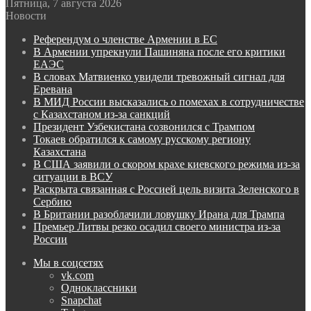
Пятница, 7 августа 2026
Новости
Референдум о членстве Армении в ЕС
В Армении упрекнули Пашиняна после его критики
ЕАЭС
В словах Матвиенко увидели тревожный сигнал для
Еревана
В МИД России высказались о помехах в сотрудничестве
с Казахстаном из-за санкций
Президент Узбекистана созвонился с Трампом
Токаев обратился к самому русскому региону
Казахстана
В США заявили о скором крахе киевского режима из-за
ситуации в ВСУ
Раскрыта связанная с Россией цель визита Зеленского в
Сербию
В Британии разоблачили ловушку Ирана для Трампа
Премьер Литвы резко осадил своего министра из-за
России
Мы в соцсетях
vk.com
Одноклассники
Snapchat