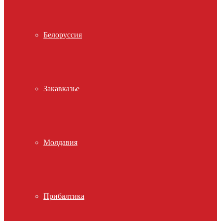
Белоруссия
Закавказье
Молдавия
Прибалтика