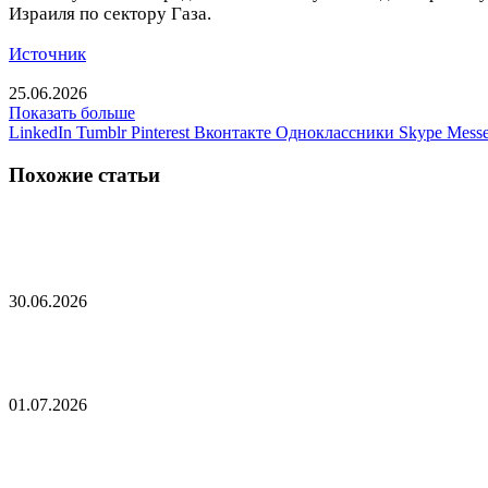
Израиля по сектору Газа.
Источник
25.06.2026
Показать больше
LinkedIn
Tumblr
Pinterest
Вконтакте
Одноклассники
Skype
Messe
Похожие статьи
В Кремле раскрыли темы разговора Путина и Л
30.06.2026
Сын Лукашенко получил диплом топового китайс
01.07.2026
Трамп обратился к Лукашенко и белорусам