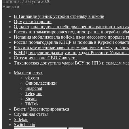
Пятница, 7 августа 2026
Новости
В Таиланде ученик устроил стрельбу в школе
Ормузский пролив
Одна страна подняла в небо два военно-транспортных са
Россиянин замаскировался под иностранца и ограбил об
Испания мобилизовала войска из-за массового прорыва 
Россия поблагодарила КНДР за помощь в Курской област
Российские военные завели термобарический «будильни
В МИД выделили разницу в подходах России и Украины 
Ситуация в зоне СВО 7 августа
Тихановская допустила удары ВСУ по НПЗ и складам ма
Мы в соцсетях
vk.com
Одноклассники
Snapchat
Telegram
Steam
TikTok
Войти / Зарегистрироваться
Случайная статья
Sidebar
Switch skin