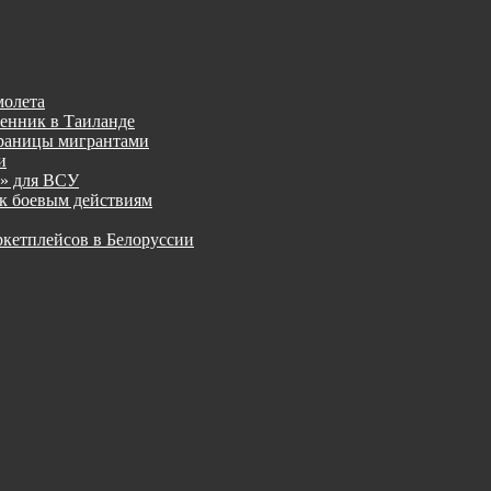
молета
менник в Таиланде
границы мигрантами
и
к» для ВСУ
к боевым действиям
ркетплейсов в Белоруссии