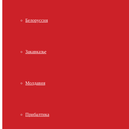
Белоруссия
Закавказье
Молдавия
Прибалтика