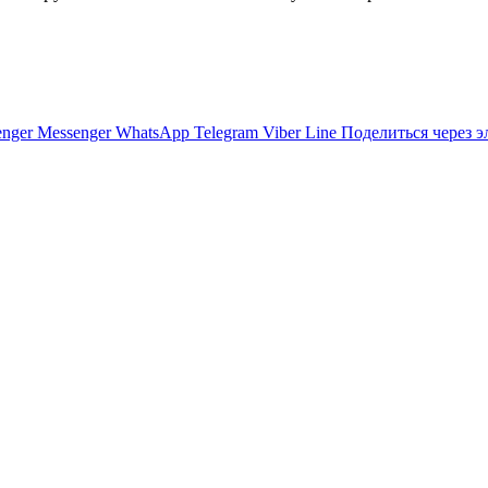
nger
Messenger
WhatsApp
Telegram
Viber
Line
Поделиться через 
укашенко
кого вуза