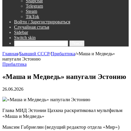
Snapchat
Telegram
Steam
TikTok
Войти / Зарегистрироваться
Случайная статья
Sidebar
Switch skin
Поиск
Главная
/
Бывший СССР
/
Прибалтика
/
«Маша и Медведь»
напугали Эстонию
Прибалтика
«Маша и Медведь» напугали Эстонию
26.06.2026
Глава МИД Эстонии Цахкна раскритиковал мультфильм
«Маша и Медведь»
Максим Габриелян
(ведущий редактор отдела «Мир»)