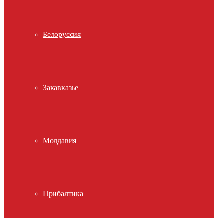
Белоруссия
Закавказье
Молдавия
Прибалтика