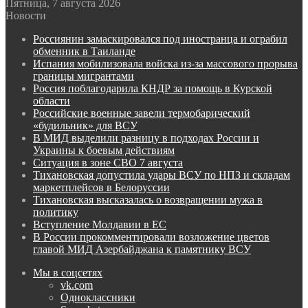
Пятница, 7 августа 2026
Новости
Россиянин замаскировался под иностранца и ограбил
обменник в Таиланде
Испания мобилизовала войска из-за массового прорыва
границы мигрантами
Россия поблагодарила КНДР за помощь в Курской
области
Российские военные завели термобарический
«будильник» для ВСУ
В МИД выделили разницу в подходах России и
Украины к боевым действиям
Ситуация в зоне СВО 7 августа
Тихановская допустила удары ВСУ по НПЗ и складам
маркетплейсов в Белоруссии
Тихановская высказалась о возвращении мужа в
политику
Вступление Молдавии в ЕС
В России прокомментировали возложение цветов
главой МИД Азербайджана к памятнику ВСУ
Мы в соцсетях
vk.com
Одноклассники