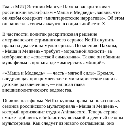
Глава МИД Эстонии Маргус Цахкна раскритиковал
российский мультфильм «Маша и Медведь», заявив, что
он якобы содержит «милитаристские нарративы». Об этом
он написал в своем аккаунте в социальной сети X.
В частности, политик раскритиковал решение
американского стримингового сервиса Netflix купить
права на два сезона мультсериала. По мнению Цахкны,
«Маша и Медведь» требует «моральной ясности» за
изображение «советской символики». Также он обвинил
мультфильм в пропаганде «имперских амбиций».
«»Маша и Медведь» — часть «мягкой силы» Кремля,
внедряющая прокремлевские и милитаристские идеи в
детские развлечения», — написал глава
внешнеполитического ведомства.
16 июня платформа Netflix купила права на показ новых
сезонов российского мультсериала «Маша и Медведь»,
который производит студия Animaccord. Теперь сервис
сможет добавить в библиотеку восьмой и девятый сезоны
мультсериала. Как следует из нового соглашения, оно