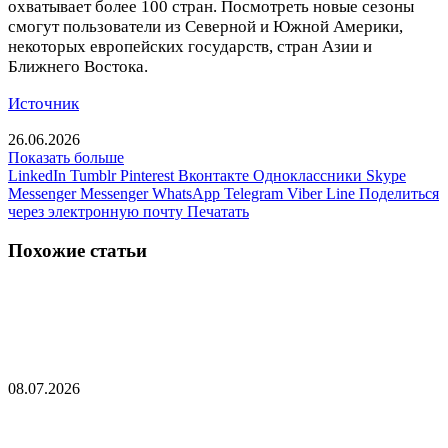
охватывает более 100 стран. Посмотреть новые сезоны
смогут пользователи из Северной и Южной Америки,
некоторых европейских государств, стран Азии и
Ближнего Востока.
Источник
26.06.2026
Показать больше
LinkedIn
Tumblr
Pinterest
Вконтакте
Одноклассники
Skype
Messenger
Messenger
WhatsApp
Telegram
Viber
Line
Поделиться
через электронную почту
Печатать
Похожие статьи
Президент граничащей с Россией страны назвал
удары США по Ирану «нашей войной»
08.07.2026
Литва потребует от въезжающих россиян