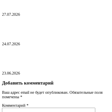
осуждать СВО
27.07.2026
Эстонская компания отказалась удалять
скандальную рекламу о жарке лука
24.07.2026
Граничащая с Россией страна НАТО захотела
создать систему наподобие Patriot
23.06.2026
Добавить комментарий
Ваш адрес email не будет опубликован.
Обязательные поля
помечены
*
Комментарий
*