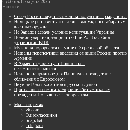
Суббота, 8 августа 2026
Новости
Сосед России введет экзамен на получение гражданства
Немецкие резервисты оказались вынуждены забирать у
военных оружие
На Западе назвали условие капитуляции Украины
Ночной удар по предприятию Fire Point ослабил
украинский ВПК
Мужчина подорвался на мине в Херсонской области
Названы перспективы введения санкций России против
Армении
В Армении упрекнули Пашиняна в
несамостоятельности
Названо неприятное для Пашиняна последствие
сближения с Евросоюзом
Внук де Голля восхитился русской душой
Призвавшего помогать Украине «бить москаля»
президента Польши назвали дураком
Мы в соцсетях
vk.com
Одноклассники
Snapchat
Telegram