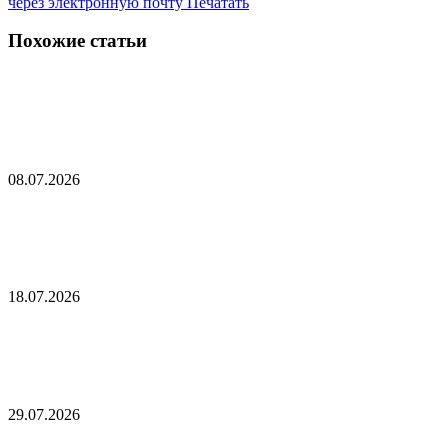
через электронную почту
Печатать
Похожие статьи
Полянский высказался об отсутствии реакции
на трагедию в Старобельске
08.07.2026
Европейская страна создаст собственную
группировку разведывательных спутников
18.07.2026
Лавров расписал пессимистичный сценарий в
случае приостановки боев на Украине
29.07.2026