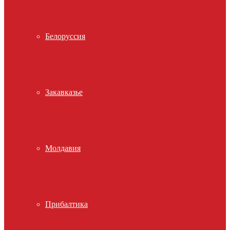
Белоруссия
Закавказье
Молдавия
Прибалтика