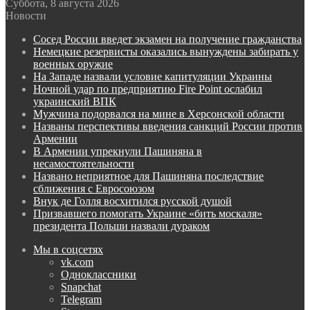
Суббота, 8 августа 2026
Новости
Сосед России введет экзамен на получение гражданства
Немецкие резервисты оказались вынуждены забирать у
военных оружие
На Западе назвали условие капитуляции Украины
Ночной удар по предприятию Fire Point ослабил
украинский ВПК
Мужчина подорвался на мине в Херсонской области
Названы перспективы введения санкций России против
Армении
В Армении упрекнули Пашиняна в
несамостоятельности
Названо неприятное для Пашиняна последствие
сближения с Евросоюзом
Внук де Голля восхитился русской душой
Призвавшего помогать Украине «бить москаля»
президента Польши назвали дураком
Мы в соцсетях
vk.com
Одноклассники
Snapchat
Telegram