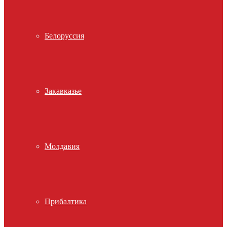
Белоруссия
Закавказье
Молдавия
Прибалтика