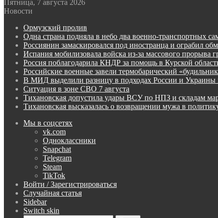
Пятница, 7 августа 2026
Новости
Ормузский пролив
Одна страна подняла в небо два военно-транспортных са
Россиянин замаскировался под иностранца и ограбил об
Испания мобилизовала войска из-за массового прорыва 
Россия поблагодарила КНДР за помощь в Курской област
Российские военные завели термобарический «будильни
В МИД выделили разницу в подходах России и Украины 
Ситуация в зоне СВО 7 августа
Тихановская допустила удары ВСУ по НПЗ и складам ма
Тихановская высказалась о возвращении мужа в политик
Мы в соцсетях
vk.com
Одноклассники
Snapchat
Telegram
Steam
TikTok
Войти / Зарегистрироваться
Случайная статья
Sidebar
Switch skin