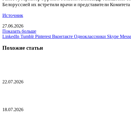
Белоруссией их встретили врачи и представители Комитета
Источник
27.06.2026
Показать больше
LinkedIn
Tumblr
Pinterest
Вконтакте
Одноклассники
Skype
Messe
Похожие статьи
Украина отказалась получать военную помощь о
22.07.2026
Запад уличили в поддержке протестов на Украин
18.07.2026
На Украине предрекли новый ракетный удар