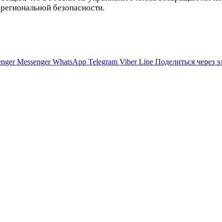
 региональной безопасности.
nger
Messenger
WhatsApp
Telegram
Viber
Line
Поделиться через 
т одной страны
е из-за отставки главы Минобороны