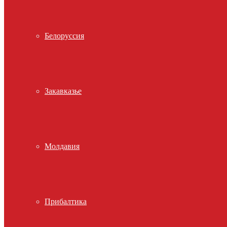
Белоруссия
Закавказье
Молдавия
Прибалтика