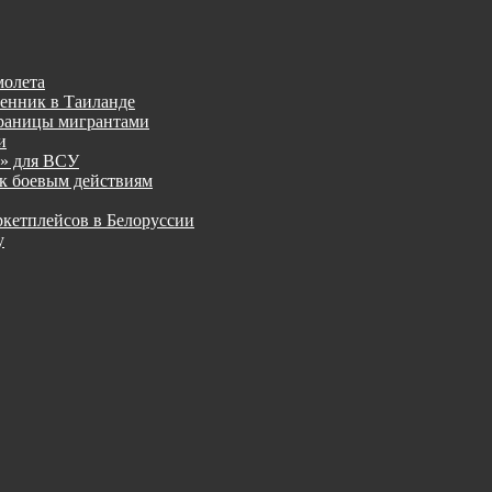
молета
менник в Таиланде
границы мигрантами
и
к» для ВСУ
к боевым действиям
ркетплейсов в Белоруссии
у