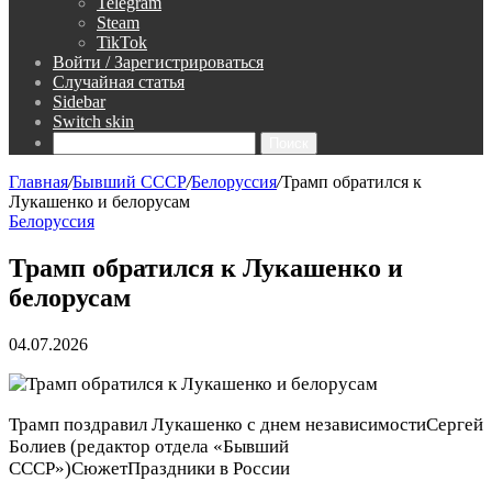
Telegram
Steam
TikTok
Войти / Зарегистрироваться
Случайная статья
Sidebar
Switch skin
Поиск
Главная
/
Бывший СССР
/
Белоруссия
/
Трамп обратился к
Лукашенко и белорусам
Белоруссия
Трамп обратился к Лукашенко и
белорусам
04.07.2026
Трамп поздравил Лукашенко с днем независимости
Сергей
Болиев
(редактор отдела «Бывший
СССР»)
Сюжет
Праздники в России