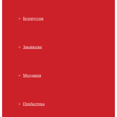
Белоруссия
Закавказье
Молдавия
Прибалтика