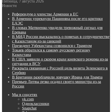
Пятница, 7 августа 2026
Новости
Референдум о членстве Армении в ЕС
В Армении упрекнули Пашиняна после его критики
ЕАЭС
В словах Матвиенко увидели тревожный сигнал для
Еревана
В МИД России высказались о помехах в сотрудничестве
с Казахстаном из-за санкций
Президент Узбекистана созвонился с Трампом
Токаев обратился к самому русскому региону
Казахстана
В США заявили о скором крахе киевского режима из-за
ситуации в ВСУ
Раскрыта связанная с Россией цель визита Зеленского в
Сербию
В Британии разоблачили ловушку Ирана для Трампа
Премьер Литвы резко осадил своего министра из-за
России
Мы в соцсетях
vk.com
Одноклассники
Snapchat