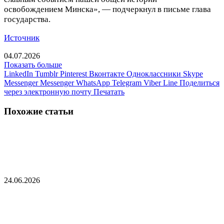
освобождением Минска», — подчеркнул в письме глава
государства.
Источник
04.07.2026
Показать больше
LinkedIn
Tumblr
Pinterest
Вконтакте
Одноклассники
Skype
Messenger
Messenger
WhatsApp
Telegram
Viber
Line
Поделиться
через электронную почту
Печатать
Похожие статьи
Белорус попытался провезти через границу
кокаин во флаконе с фото Аль Пачино
24.06.2026
В Латвии задумались о полном закрытии
границы с Белоруссией