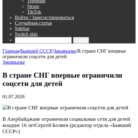
Telegram
Steam
TikTok
Войти / Зарегистрироваться
Случайная статья
Sidebar
Switch skin
Поиск
Главная
/
Бывший СССР
/
Закавказье
/
В стране СНГ впервые
ограничили соцсети для детей
Закавказье
В стране СНГ впервые ограничили
соцсети для детей
01.07.2026
В Азербайджане ограничили социальные сети для детей
младше 16 лет
Сергей Болиев
(редактор отдела «Бывший
СССР»)