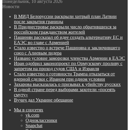
Понедельник, 10 августа 2026
Новости
В МИД Белоруссии раскрыли хитрый план Латвии
после закрытия границы
В Приднестровье раскрыли число обратившихся за
российским гражданством жителей
Пашинян рассказал об идее создать альтернативу ЕС и
ЕАЭС во главе с Арменией
Стало известно о встрече Пашиняна и заключившего
союз с Алиевым лидера
Названо условие заморозки членства Армении в ЕАЭС
Иран одобрил законопроект по Ормузскому проливу с
запретом на проход судов США и Израиля
Стало известно о готовности Трампа отказаться от
ядерной сделки с Ираном при одном условии
Захарова высказалась о призывах к убийству русских
В одной стране перед выборами захотели «посеять
смуту»
Вучич дал Украине обещание
Мы в соцсетях
vk.com
Одноклассники
Snapchat