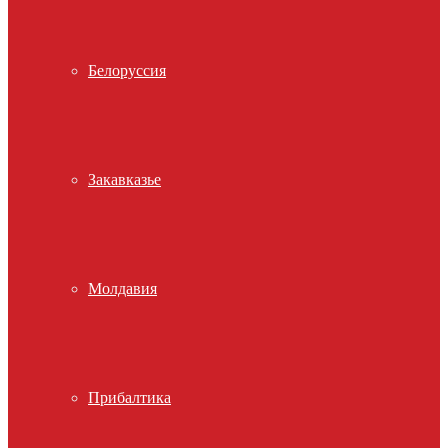
Белоруссия
Закавказье
Молдавия
Прибалтика