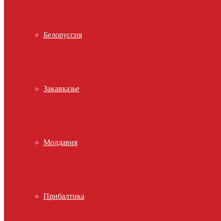
Белоруссия
Закавказье
Молдавия
Прибалтика