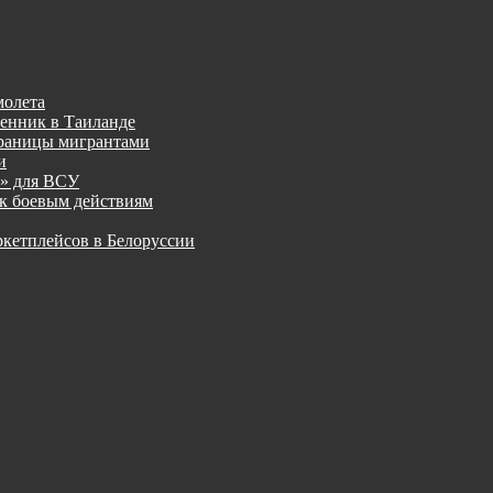
молета
менник в Таиланде
границы мигрантами
и
к» для ВСУ
к боевым действиям
ркетплейсов в Белоруссии