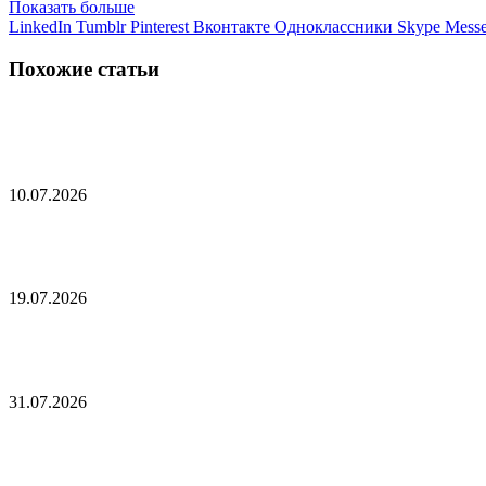
Показать больше
LinkedIn
Tumblr
Pinterest
Вконтакте
Одноклассники
Skype
Messe
Похожие статьи
По делу «кошелька» Зеленского предъявили новы
10.07.2026
ВС России начали бои за Захаровку
19.07.2026
ВСУ усилили работу заградотрядов на двух напр
31.07.2026
Стало известно о причине неосведомленности ук