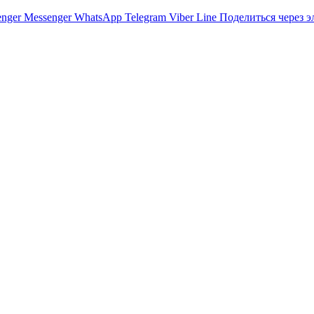
nger
Messenger
WhatsApp
Telegram
Viber
Line
Поделиться через 
е обвинения
авлениях
раинских военных о потере Константиновки