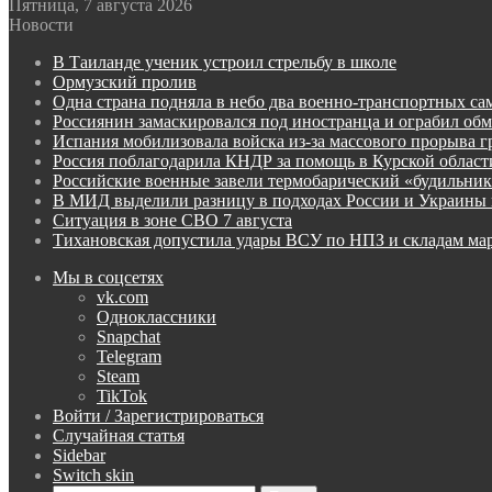
Пятница, 7 августа 2026
Новости
В Таиланде ученик устроил стрельбу в школе
Ормузский пролив
Одна страна подняла в небо два военно-транспортных са
Россиянин замаскировался под иностранца и ограбил об
Испания мобилизовала войска из-за массового прорыва 
Россия поблагодарила КНДР за помощь в Курской област
Российские военные завели термобарический «будильни
В МИД выделили разницу в подходах России и Украины 
Ситуация в зоне СВО 7 августа
Тихановская допустила удары ВСУ по НПЗ и складам ма
Мы в соцсетях
vk.com
Одноклассники
Snapchat
Telegram
Steam
TikTok
Войти / Зарегистрироваться
Случайная статья
Sidebar
Switch skin