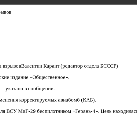
рывов
х взрывов
Валентин Карант
(редактор отдела БСССР)
нские издание «Общественное».
 — указано в сообщении.
рименения корректируемых авиабомб (КАБ).
я ВСУ МиГ-29 беспилотником «Герань-4». Цель находилась 