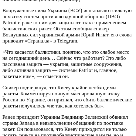
Вооруженные силы Украины (ВСУ) испытывают сильную
нехватку систем противовоздушной обороны (ПВО)
Patriot и ракет к ним для защиты от атак с применением
баллистических ракет. Об этом сообщил спикер
Воздушных сил украинской армии Юрий Игнат, его слова
приводит «Страна.ua» в Telegram.
«Что касается баллистики, понятно, что это слабое место
на сегодняшний день… Сейчас что работает? Это либо
пассивная защита — укрытия, защитные сооружения,
либо активная защита — системы Patriot и, главное,
ракеты к ним», — отметил он.
Спикер подчеркнул, что Киеву крайне необходимы
ракеты. Комментируя ночную массированную атаку
России по Украине, он признал, что сбить баллистические
ракеты получилось «не так, как хотелось бы».
Ранее президент Украины Владимир Зеленский обвинил
страны Запада в невыполнении обещаний по поставке
ракет. Он пожаловался, что Киеву приходится не только
искать деньги на противобаллистические ракеты, но и