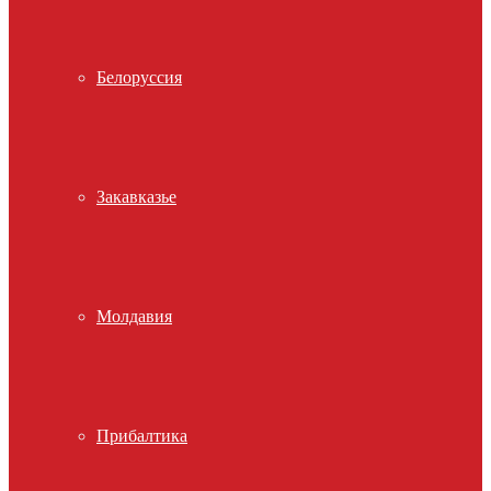
Белоруссия
Закавказье
Молдавия
Прибалтика