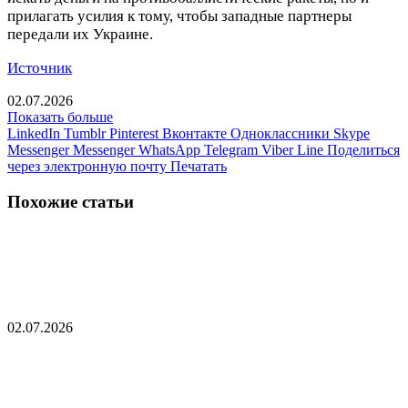
прилагать усилия к тому, чтобы западные партнеры
передали их Украине.
Источник
02.07.2026
Показать больше
LinkedIn
Tumblr
Pinterest
Вконтакте
Одноклассники
Skype
Messenger
Messenger
WhatsApp
Telegram
Viber
Line
Поделиться
через электронную почту
Печатать
Похожие статьи
Экс-депутат Рады назвал мотив покушения на
Ермолаева
02.07.2026
Российский командир сделал заявление о
передвижении ВСУ в Константиновке