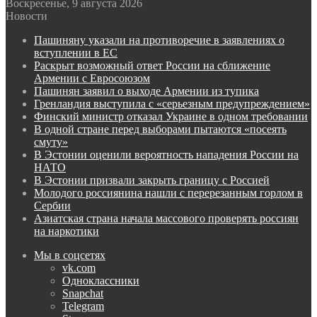
Воскресенье, 9 августа 2026
Новости
Пашиняну указали на противоречие в заявлениях о
вступлении в ЕС
Раскрыт возможный ответ России на сближение
Армении с Евросоюзом
Пашинян заявил о выходе Армении из тупика
Гренландия выступила с «серьезным предупреждением»
Финский министр отказал Украине в одном требовании
В одной стране перед выборами пытаются «посеять
смуту»
В Эстонии оценили вероятность нападения России на
НАТО
В Эстонии призвали закрыть границу с Россией
Молодого россиянина нашли с перерезанным горлом в
Сербии
Азиатская страна начала массового проверять россиян
на наркотики
Мы в соцсетях
vk.com
Одноклассники
Snapchat
Telegram