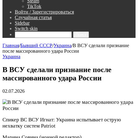
Steam
TikTok
Войти / Зарегистрироваться
Случайная статья
Sidebar
Switch skin
Поиск
Главная
/
Бывший СССР
/
Украина
/
В ВСУ сделали признание
после массированного удара России
Украина
В ВСУ сделали признание после
массированного удара России
02.07.2026
Спикер ВС ВСУ Игнат: Украина испытывает острую
нехватку систем Patriot
Марина Совина
(ночной редактор)