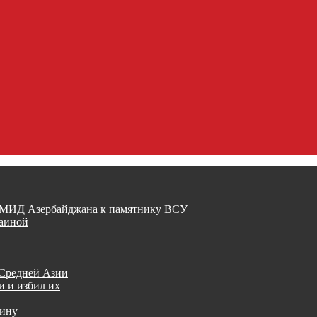
й МИД Азербайджана к памятнику ВСУ
раиной
 Средней Азии
и и избил их
аину