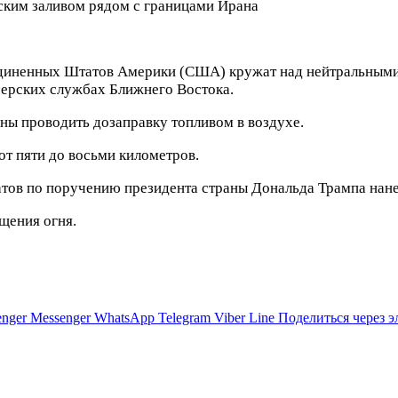
ким заливом рядом с границами Ирана
диненных Штатов Америки (США) кружат над нейтральными 
черских службах Ближнего Востока.
бны проводить дозаправку топливом в воздухе.
т пяти до восьми километров.
ов по поручению президента страны Дональда Трампа нанес
щения огня.
nger
Messenger
WhatsApp
Telegram
Viber
Line
Поделиться через 