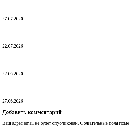
Подсчитан ущерб США от войны с Ираном
27.07.2026
В Иране из-за ударов США эвакуировали детский
22.07.2026
В Турции ответили на вопрос о новых переговор
22.06.2026
На Западе заявили о серьезном превосходстве Ро
27.06.2026
Добавить комментарий
Ваш адрес email не будет опубликован.
Обязательные поля пом