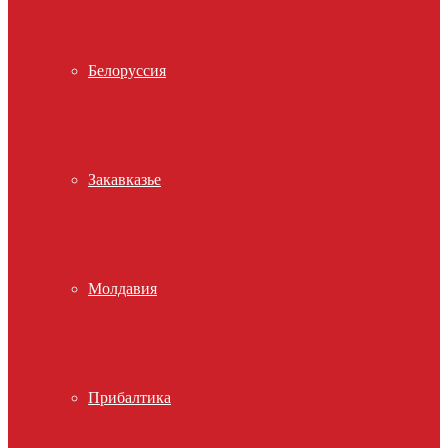
Белоруссия
Закавказье
Молдавия
Прибалтика