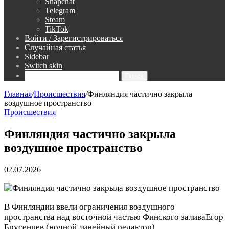
Snapchat
Telegram
Steam
TikTok
Войти / Зарегистрироваться
Случайная статья
Sidebar
Switch skin
Поиск
Главная
/
Происшествия
/
Финляндия частично закрыла
воздушное пространство
Происшествия
Финляндия частично закрыла
воздушное пространство
02.07.2026
В Финляндии ввели ограничения воздушного
пространства над восточной частью Финского залива
Егор
Брусенцев
(ночной линейный редактор)