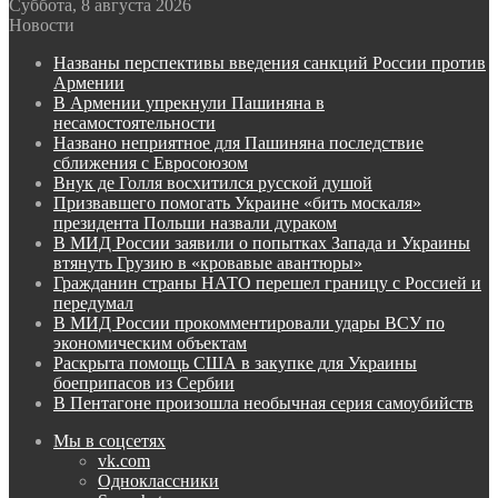
Суббота, 8 августа 2026
Новости
Названы перспективы введения санкций России против
Армении
В Армении упрекнули Пашиняна в
несамостоятельности
Названо неприятное для Пашиняна последствие
сближения с Евросоюзом
Внук де Голля восхитился русской душой
Призвавшего помогать Украине «бить москаля»
президента Польши назвали дураком
В МИД России заявили о попытках Запада и Украины
втянуть Грузию в «кровавые авантюры»
Гражданин страны НАТО перешел границу с Россией и
передумал
В МИД России прокомментировали удары ВСУ по
экономическим объектам
Раскрыта помощь США в закупке для Украины
боеприпасов из Сербии
В Пентагоне произошла необычная серия самоубийств
Мы в соцсетях
vk.com
Одноклассники