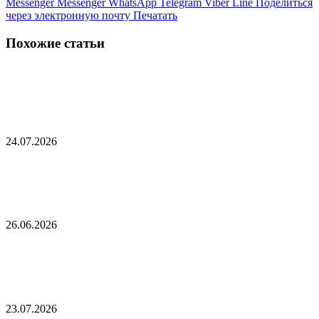
Messenger
Messenger
WhatsApp
Telegram
Viber
Line
Поделиться
через электронную почту
Печатать
Похожие статьи
Тараканы опустошили столовую крупнейшей
военной базы США
24.07.2026
Мужчина с ножом ранил четырех человек в
польском госпитале
26.06.2026
Американский военный самолет подал
аварийный сигнал над Саудовской Аравией
23.07.2026