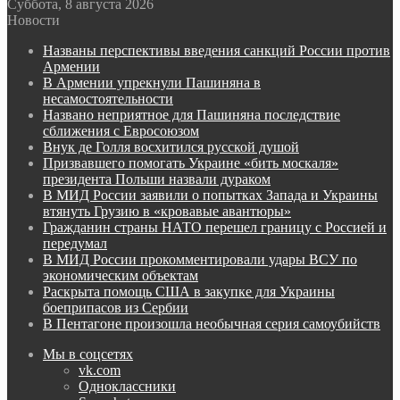
Суббота, 8 августа 2026
Новости
Названы перспективы введения санкций России против
Армении
В Армении упрекнули Пашиняна в
несамостоятельности
Названо неприятное для Пашиняна последствие
сближения с Евросоюзом
Внук де Голля восхитился русской душой
Призвавшего помогать Украине «бить москаля»
президента Польши назвали дураком
В МИД России заявили о попытках Запада и Украины
втянуть Грузию в «кровавые авантюры»
Гражданин страны НАТО перешел границу с Россией и
передумал
В МИД России прокомментировали удары ВСУ по
экономическим объектам
Раскрыта помощь США в закупке для Украины
боеприпасов из Сербии
В Пентагоне произошла необычная серия самоубийств
Мы в соцсетях
vk.com
Одноклассники