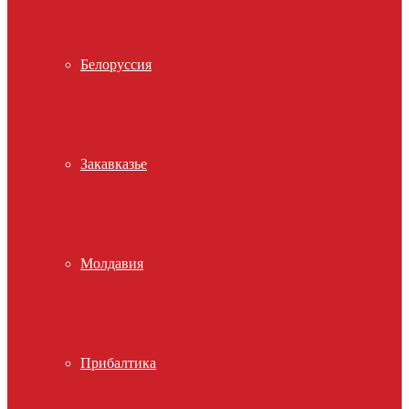
Белоруссия
Закавказье
Молдавия
Прибалтика