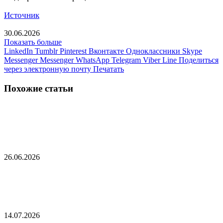
Источник
30.06.2026
Показать больше
LinkedIn
Tumblr
Pinterest
Вконтакте
Одноклассники
Skype
Messenger
Messenger
WhatsApp
Telegram
Viber
Line
Поделиться
через электронную почту
Печатать
Похожие статьи
Зрителей «Евровидения» предупредили о
неожиданной опасности
26.06.2026
ФБР провело крупнейшую конфискацию
криптовалюты в истории США
14.07.2026