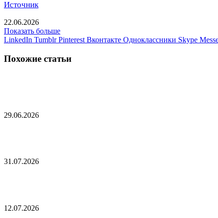
Источник
22.06.2026
Показать больше
LinkedIn
Tumblr
Pinterest
Вконтакте
Одноклассники
Skype
Messe
Похожие статьи
В МИД России заявили о практических действиях
29.06.2026
Лукашенко рассказал о «баловстве гаджетами»
31.07.2026
Лукашенко назвал условие существования славян
12.07.2026