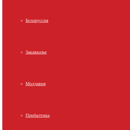
Белоруссия
Закавказье
Молдавия
Прибалтика