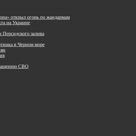
она» открыл огонь по жандармам
та на Украине
н Персидского залива
отника в Черном море
иян
ия
кращению СВО