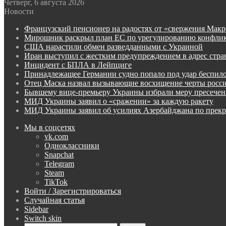
Четверг, 6 августа 2026
Новости
Французский пенсионер на радостях от «свержения Макр
Мирошник раскрыл план ЕС по урегулированию конфлик
США нарастили обмен разведданными с Украиной
Иран выступил с жестким предупреждением в адрес стра
Инцидент с БПЛА в Лейпциге
Принадлежащее Германии судно попало под удар беспил
Отец Маска назвал вызывающие восхищение черты росс
Бывшему вице-премьеру Украины избрали меру пресечен
МИД Украины заявил о «сражении» за каждую ракету
МИД Украины заявил об усилиях Азербайджана по пре
Мы в соцсетях
vk.com
Одноклассники
Snapchat
Telegram
Steam
TikTok
Войти / Зарегистрироваться
Случайная статья
Sidebar
Switch skin