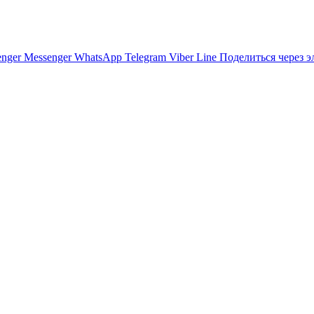
nger
Messenger
WhatsApp
Telegram
Viber
Line
Поделиться через 
 Киева против Белоруссии
ских государств