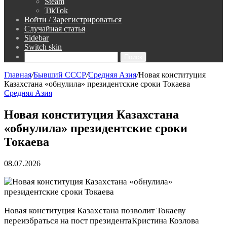
Steam
TikTok
Войти / Зарегистрироваться
Случайная статья
Sidebar
Switch skin
Поиск
Главная
/
Бывший СССР
/
Средняя Азия
/
Новая конституция
Казахстана «обнулила» президентские сроки Токаева
Средняя Азия
Новая конституция Казахстана
«обнулила» президентские сроки
Токаева
08.07.2026
Новая конституция Казахстана позволит Токаеву
переизбраться на пост президента
Кристина Козлова