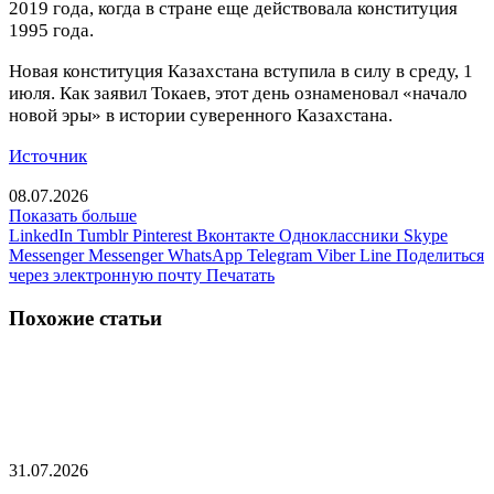
2019 года, когда в стране еще действовала конституция
1995 года.
Новая конституция Казахстана вступила в силу в среду, 1
июля. Как заявил Токаев, этот день ознаменовал «начало
новой эры» в истории суверенного Казахстана.
Источник
08.07.2026
Показать больше
LinkedIn
Tumblr
Pinterest
Вконтакте
Одноклассники
Skype
Messenger
Messenger
WhatsApp
Telegram
Viber
Line
Поделиться
через электронную почту
Печатать
Похожие статьи
В Казахстане объяснили нежелание Токаева
стать посредником между Россией и Украиной
31.07.2026