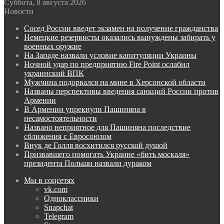
Суббота, 8 августа 2026
Новости
Сосед России введет экзамен на получение гражданства
Немецкие резервисты оказались вынуждены забирать у
военных оружие
На Западе назвали условие капитуляции Украины
Ночной удар по предприятию Fire Point ослабил
украинский ВПК
Мужчина подорвался на мине в Херсонской области
Названы перспективы введения санкций России против
Армении
В Армении упрекнули Пашиняна в
несамостоятельности
Названо неприятное для Пашиняна последствие
сближения с Евросоюзом
Внук де Голля восхитился русской душой
Призвавшего помогать Украине «бить москаля»
президента Польши назвали дураком
Мы в соцсетях
vk.com
Одноклассники
Snapchat
Telegram