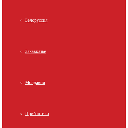
Белоруссия
Закавказье
Молдавия
Прибалтика