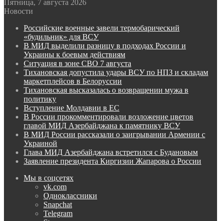
Пятница, 7 августа 2026
Новости
Российские военные завели термобарический
«будильник» для ВСУ
В МИД выделили разницу в подходах России и
Украины к боевым действиям
Ситуация в зоне СВО 7 августа
Тихановская допустила удары ВСУ по НПЗ и складам
маркетплейсов в Белоруссии
Тихановская высказалась о возвращении мужа в
политику
Вступление Молдавии в ЕС
В России прокомментировали возложение цветов
главой МИД Азербайджана к памятнику ВСУ
В МИД России рассказали о заигрывании Армении с
Украиной
Глава МИД Азербайджана встретился с Будановым
Заявление президента Киргизии Жапарова о России
Мы в соцсетях
vk.com
Одноклассники
Snapchat
Telegram