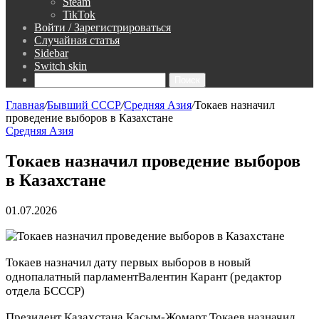
Steam
TikTok
Войти / Зарегистрироваться
Случайная статья
Sidebar
Switch skin
Поиск
Главная
/
Бывший СССР
/
Средняя Азия
/
Токаев назначил
проведение выборов в Казахстане
Средняя Азия
Токаев назначил проведение выборов
в Казахстане
01.07.2026
Токаев назначил дату первых выборов в новый
однопалатный парламент
Валентин Карант
(редактор
отдела БСССР)
Президент Казахстана Касым-Жомарт Токаев назначил