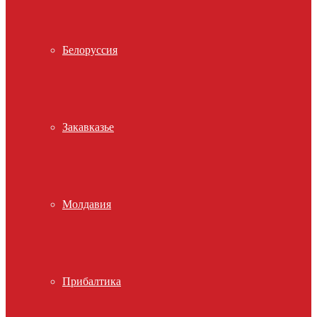
Белоруссия
Закавказье
Молдавия
Прибалтика