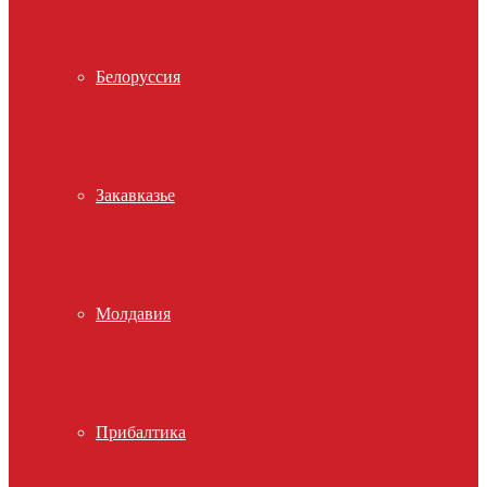
Белоруссия
Закавказье
Молдавия
Прибалтика