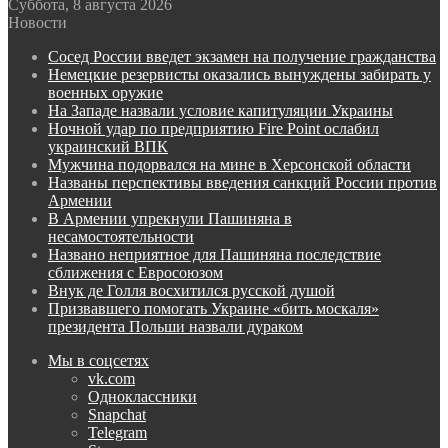
Суббота, 8 августа 2026
Новости
Сосед России введет экзамен на получение гражданства
Немецкие резервисты оказались вынуждены забирать у
военных оружие
На Западе назвали условие капитуляции Украины
Ночной удар по предприятию Fire Point ослабил
украинский ВПК
Мужчина подорвался на мине в Херсонской области
Названы перспективы введения санкций России против
Армении
В Армении упрекнули Пашиняна в
несамостоятельности
Названо неприятное для Пашиняна последствие
сближения с Евросоюзом
Внук де Голля восхитился русской душой
Призвавшего помогать Украине «бить москаля»
президента Польши назвали дураком
Мы в соцсетях
vk.com
Одноклассники
Snapchat
Telegram