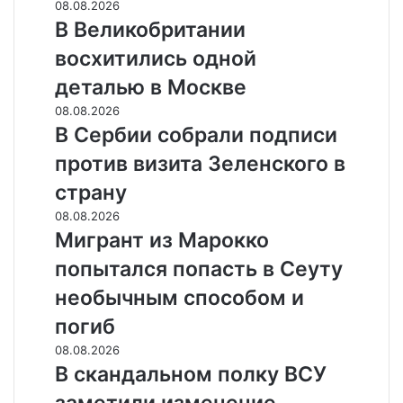
с
В
08.08.2026
людьми
Великобритании
В Великобритании
на
восхитились
восхитились одной
борту
одной
деталью
деталью в Москве
в
В
08.08.2026
Москве
Сербии
В Сербии собрали подписи
собрали
против визита Зеленского в
подписи
против
страну
визита
Мигрант
08.08.2026
Зеленского
из
Мигрант из Марокко
в
Марокко
страну
попытался попасть в Сеуту
попытался
попасть
необычным способом и
в
погиб
Сеуту
необычным
В
08.08.2026
способом
скандальном
В скандальном полку ВСУ
и
полку