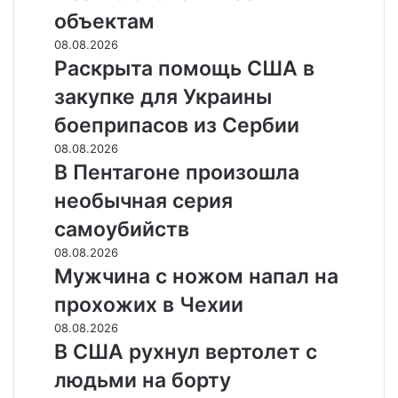
ВСУ
объектам
по
экономическим
Раскрыта
08.08.2026
объектам
помощь
Раскрыта помощь США в
США
закупке для Украины
в
закупке
боеприпасов из Сербии
для
В
08.08.2026
Украины
Пентагоне
В Пентагоне произошла
боеприпасов
произошла
из
необычная серия
необычная
Сербии
серия
самоубийств
самоубийств
Мужчина
08.08.2026
с
Мужчина с ножом напал на
ножом
прохожих в Чехии
напал
на
В
08.08.2026
прохожих
США
В США рухнул вертолет с
в
рухнул
людьми на борту
Чехии
вертолет