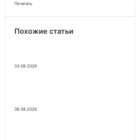
Печатать
Похожие статьи
Диалог России и Китая вышел
на новый уровень
03.08.2026
Мигрант из Марокко
попытался попасть в Сеуту
необычным способом и погиб
08.08.2026
Секретные документы
британского Минобороны