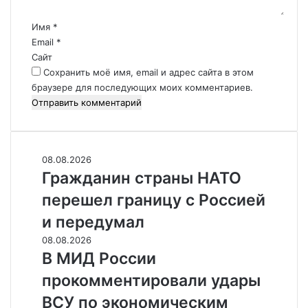
а
р
Имя
*
и
Email
*
й
Сайт
*
Сохранить моё имя, email и адрес сайта в этом
браузере для последующих моих комментариев.
Гражданин
08.08.2026
страны
Гражданин страны НАТО
НАТО
перешел границу с Россией
перешел
границу
и передумал
с
В
08.08.2026
Россией
МИД
В МИД России
и
России
передумал
прокомментировали удары
прокомментировали
удары
ВСУ по экономическим