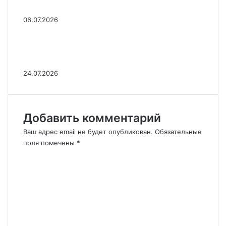
нашли на свалке
06.07.2026
В Лондоне нашли мертвым
саудовского принца
24.07.2026
Добавить комментарий
Ваш адрес email не будет опубликован.
Обязательные
поля помечены
*
К
о
м
м
е
н
т