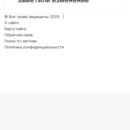
заметили изменение
погиб
ВСУ
заметили
изменение
© Все права защищены 2026, |
О сайте
Карта сайта
Обратная связь
Поиск по меткам
Политика конфиденциальности
vk.com
Одноклассники
Snapchat
Telegram
Steam
TikTok
Кнопка
«Наверх»