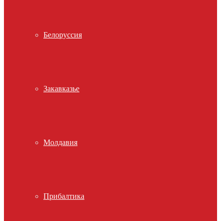
Белоруссия
Закавказье
Молдавия
Прибалтика