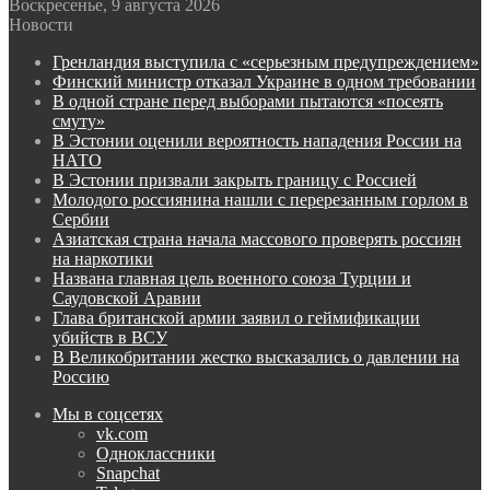
Воскресенье, 9 августа 2026
Новости
Гренландия выступила с «серьезным предупреждением»
Финский министр отказал Украине в одном требовании
В одной стране перед выборами пытаются «посеять
смуту»
В Эстонии оценили вероятность нападения России на
НАТО
В Эстонии призвали закрыть границу с Россией
Молодого россиянина нашли с перерезанным горлом в
Сербии
Азиатская страна начала массового проверять россиян
на наркотики
Названа главная цель военного союза Турции и
Саудовской Аравии
Глава британской армии заявил о геймификации
убийств в ВСУ
В Великобритании жестко высказались о давлении на
Россию
Мы в соцсетях
vk.com
Одноклассники
Snapchat