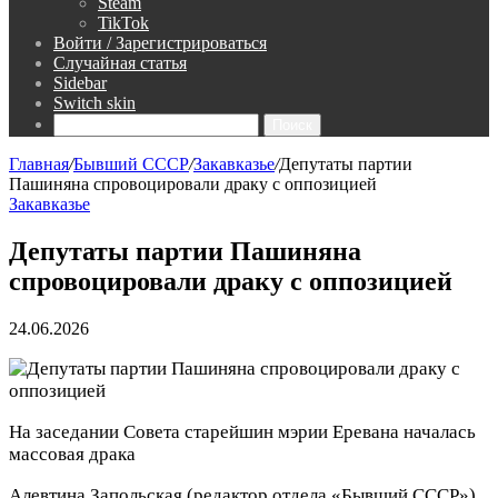
Steam
TikTok
Войти / Зарегистрироваться
Случайная статья
Sidebar
Switch skin
Поиск
Главная
/
Бывший СССР
/
Закавказье
/
Депутаты партии
Пашиняна спровоцировали драку с оппозицией
Закавказье
Депутаты партии Пашиняна
спровоцировали драку с оппозицией
24.06.2026
На заседании Совета старейшин мэрии Еревана началась
массовая драка
Алевтина Запольская
(редактор отдела «Бывший СССР»)