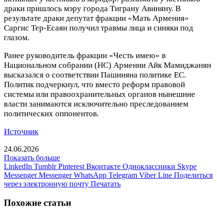
драки пришлось мэру города Тиграну Авиняну. В
результате драки депутат фракции «Мать Армения»
Саргис Тер-Есаян получил травмы лица и синяки под
глазом.
Ранее руководитель фракции «Честь имею» в
Национальном собрании (НС) Армении Айк Мамиджанян
высказался о соответствии Пашиняна политике ЕС.
Политик подчеркнул, что вместо реформ правовой
системы или правоохранительных органов нынешние
власти занимаются исключительно преследованием
политических оппонентов.
Источник
24.06.2026
Показать больше
LinkedIn
Tumblr
Pinterest
Вконтакте
Одноклассники
Skype
Messenger
Messenger
WhatsApp
Telegram
Viber
Line
Поделиться
через электронную почту
Печатать
Похожие статьи