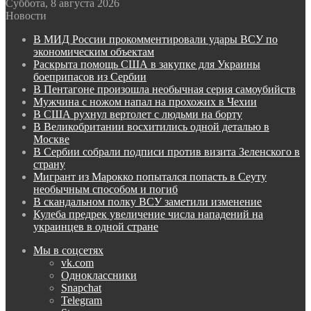
Суббота, 8 августа 2026
Новости
В МИД России прокомментировали удары ВСУ по
экономическим объектам
Раскрыта помощь США в закупке для Украины
боеприпасов из Сербии
В Пентагоне произошла необычная серия самоубийств
Мужчина с ножом напал на прохожих в Чехии
В США рухнул вертолет с людьми на борту
В Великобритании восхитились одной деталью в
Москве
В Сербии собрали подписи против визита Зеленского в
страну
Мигрант из Марокко попытался попасть в Сеуту
необычным способом и погиб
В скандальном полку ВСУ заметили изменение
Кулеба предрек увеличение числа нападений на
украинцев в одной стране
Мы в соцсетях
vk.com
Одноклассники
Snapchat
Telegram