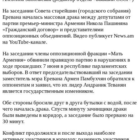
На заседании Совета старейшин (городского собрания)
Еревана началась массовая драка между депутатами от
партии премьер-министра Армении Никола Пашиняна
«Гражданский договор» и представителями
оппозиционных объединений. Видео публикует News.am
на YouTube-канале.
На заседании члены оппозиционной фракции «Мать
Армения» обвинили правящую партию в нарушениях в
ходе прошедших 7 июня в республике парламентских
выборов. В ответ председательствовавший на заседании
заместитель мэра Еревана Армен Памбухчян обратился к
оппонентам и заявил, что их лидер Андраник Теванян
является государственным изменником.
Обе стороны бросили друг в друга бутылки с водой, после
чего началась драка. Спустя минуту зачинщики драки
были выведены в коридор, а заседание было прервано на
30 минут.
Конфликт продолжился и после выхода наиболее
активных участников в коридор: разнимать участников