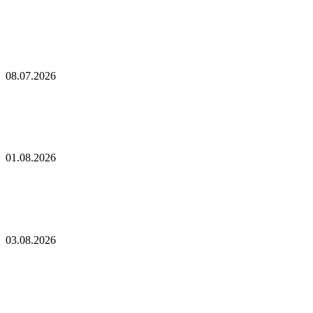
В Армении высказались об угрозах Ирану из-за
«маршрута Трампа»
08.07.2026
Алиев заключил союз с президентом
постсоветской страны
01.08.2026
Саакашвили посмотрел в тюрьме «Одиссею» и
сравнил себя с главным героем
03.08.2026
Пашинян и Мишустин впервые поговорили
после выборов в Армении