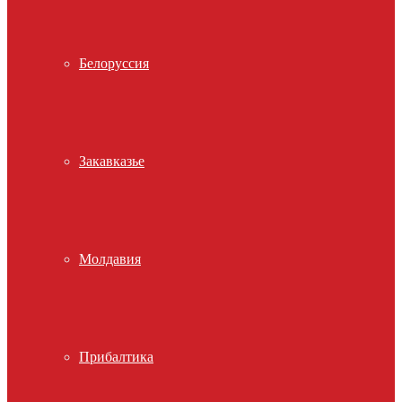
Белоруссия
Закавказье
Молдавия
Прибалтика