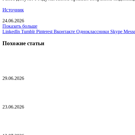
Источник
24.06.2026
Показать больше
LinkedIn
Tumblr
Pinterest
Вконтакте
Одноклассники
Skype
Messe
Похожие статьи
В Польше высказались о появившихся трудностя
29.06.2026
США раскрыли детали многосторонних перегово
23.06.2026
Президент Словакии рассказал об отказе ряда с