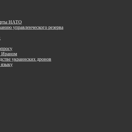
дарты НАТО
анию управленческого резерва
х
опросу
с Ираном
одстве украинских дронов
 языку