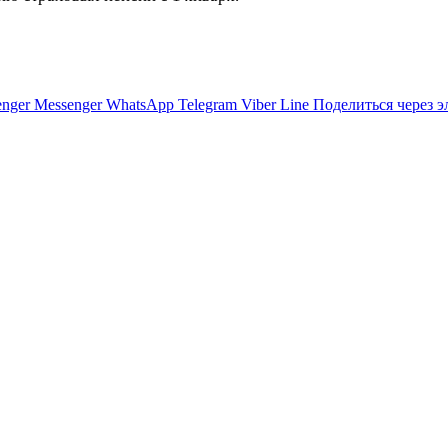
nger
Messenger
WhatsApp
Telegram
Viber
Line
Поделиться через 
х Украины из-за героизации УПА
ров Израиля и Ливана
тран НАТО помогать Украине