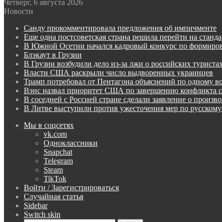
Четверг, 6 августа 2026
Новости
Санду прокомментировала предложения об импичменте
Еще одна постсоветская страна решила перейти на стан
В Южной Осетии начался кадровый конкурс по формиров
Блэкаут в Грузии
В Грузии возбудили дело из-за лжи о российских туриста
Власти США раскрыли число выдворенных украинцев
Трамп потребовал от Пентагона объяснений по одному в
Вэнс назвал приоритет США по завершению конфликта 
В соседней с Россией стране сделали заявление о произв
В Литве выступили против ужесточения мер по русскому
Мы в соцсетях
vk.com
Одноклассники
Snapchat
Telegram
Steam
TikTok
Войти / Зарегистрироваться
Случайная статья
Sidebar
Switch skin