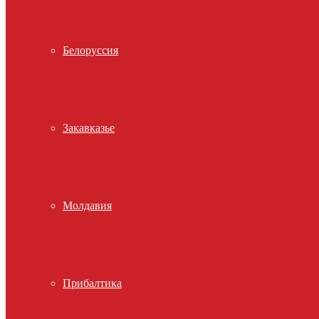
Белоруссия
Закавказье
Молдавия
Прибалтика