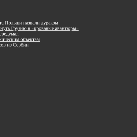
та Польши назвали дураком
януть Грузию в «кровавые авантюры»
ередумал
мическим объектам
ов из Сербии