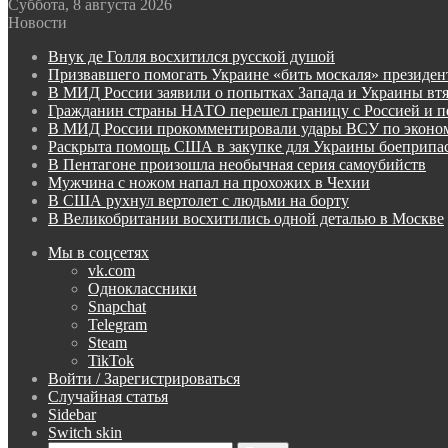
Суббота, 8 августа 2026
Новости
Внук де Голля восхитился русской душой
Призвавшего помогать Украине «бить москаля» президен
В МИД России заявили о попытках Запада и Украины вт
Гражданин страны НАТО перешел границу с Россией и п
В МИД России прокомментировали удары ВСУ по эконо
Раскрыта помощь США в закупке для Украины боеприпас
В Пентагоне произошла необычная серия самоубийств
Мужчина с ножом напал на прохожих в Чехии
В США рухнул вертолет с людьми на борту
В Великобритании восхитились одной деталью в Москве
Мы в соцсетях
vk.com
Одноклассники
Snapchat
Telegram
Steam
TikTok
Войти / Зарегистрироваться
Случайная статья
Sidebar
Switch skin