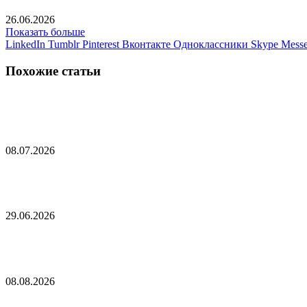
26.06.2026
Показать больше
LinkedIn
Tumblr
Pinterest
Вконтакте
Одноклассники
Skype
Messe
Похожие статьи
Залужный призвал НАТО объединиться против Р
08.07.2026
В Раде раскрыли способ переизбрать Зеленского
29.06.2026
В скандальном полку ВСУ заметили изменение
08.08.2026