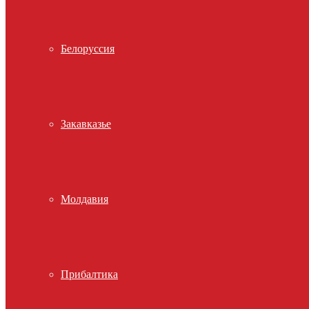
Белоруссия
Закавказье
Молдавия
Прибалтика