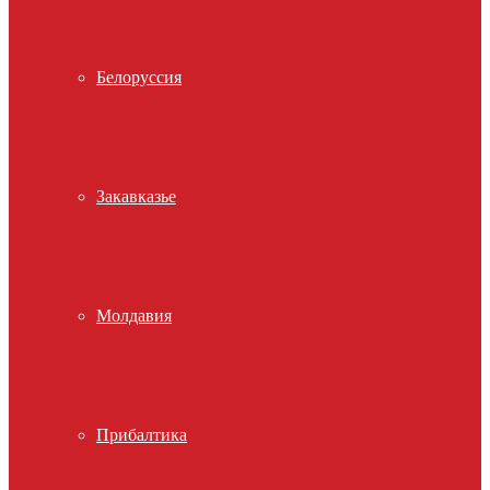
Белоруссия
Закавказье
Молдавия
Прибалтика