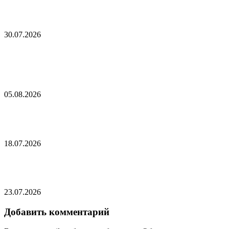
Иран анонсировал «наказание» для США
30.07.2026
Писториус проговорился о ранее неизвестных
поставках Украине
05.08.2026
Иран выпустил ракеты по кораблю США
18.07.2026
США начали новую серию ударов по Ирану
23.07.2026
Добавить комментарий