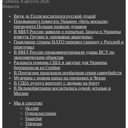
Суббота, 8 августа 2026
Новости
Внук де Голля восхитился русской душой
Призвавшего помогать Украине «бить москаля»
президента Польши назвали дураком
В МИД России заявили о попытках Запада и Украины
втянуть Грузию в «кровавые авантюры»
Гражданин страны НАТО перешел границу с Россией и
передумал
В МИД России прокомментировали удары ВСУ по
экономическим объектам
Раскрыта помощь США в закупке для Украины
боеприпасов из Сербии
В Пентагоне произошла необычная серия самоубийств
Мужчина с ножом напал на прохожих в Чехии
В США рухнул вертолет с людьми на борту
В Великобритании восхитились одной деталью в
Москве
Мы в соцсетях
vk.com
Одноклассники
Snapchat
Telegram