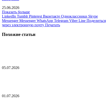
25.06.2026
Показать больше
LinkedIn
Tumblr
Pinterest
Вконтакте
Одноклассники
Skype
Messenger
Messenger
WhatsApp
Telegram
Viber
Line
Поделиться
через электронную почту
Печатать
Похожие статьи
Пашинян приедет в Россию впервые после
выборов в Армении
05.07.2026
Пашинян и Мишустин впервые поговорили
после выборов в Армении
01.07.2026