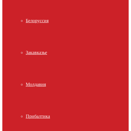
Белоруссия
Закавказье
Молдавия
Прибалтика