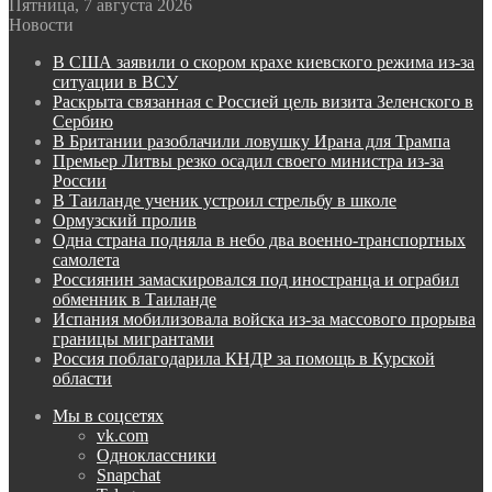
Пятница, 7 августа 2026
Новости
В США заявили о скором крахе киевского режима из-за
ситуации в ВСУ
Раскрыта связанная с Россией цель визита Зеленского в
Сербию
В Британии разоблачили ловушку Ирана для Трампа
Премьер Литвы резко осадил своего министра из-за
России
В Таиланде ученик устроил стрельбу в школе
Ормузский пролив
Одна страна подняла в небо два военно-транспортных
самолета
Россиянин замаскировался под иностранца и ограбил
обменник в Таиланде
Испания мобилизовала войска из-за массового прорыва
границы мигрантами
Россия поблагодарила КНДР за помощь в Курской
области
Мы в соцсетях
vk.com
Одноклассники
Snapchat