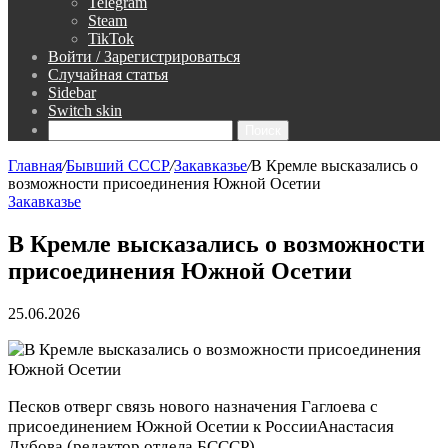
Telegram
Steam
TikTok
Войти / Зарегистрироваться
Случайная статья
Sidebar
Switch skin
Поиск
Главная
/
Бывший СССР
/
Закавказье
/
В Кремле высказались о
возможности присоединения Южной Осетии
Закавказье
В Кремле высказались о возможности
присоединения Южной Осетии
25.06.2026
Песков отверг связь нового назначения Гаглоева с
присоединением Южной Осетии к России
Анастасия
Дубова
(редактор отдела БСССР)