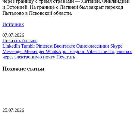
через границу с тремя странами — Латвией, Финляндией
и Эстонией. На границе с Латвией был закрыт переход
Пыталово в Псковской области.
Источник
07.07.2026
Показать больше
LinkedIn
Tumblr
Pinterest
Вконтакте
Одноклассники
Skype
Messenger
Messenger
WhatsApp
Telegram
Viber
Line
Поделиться
через электронную почту
Печатать
Похожие статьи
Американская фирма откроет завод по
производству снарядов в Латвии
25.07.2026
Премьер Латвии назвал сроки возведения
«стены дронов» на границе