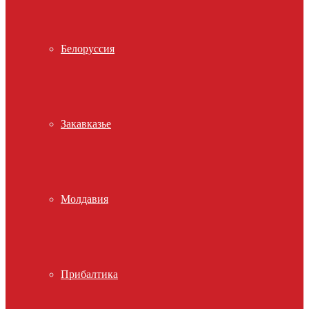
Белоруссия
Закавказье
Молдавия
Прибалтика