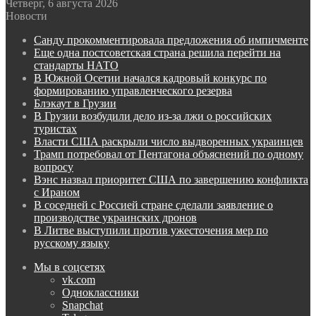
Четверг, 6 августа 2026
Новости
Санду прокомментировала предложения об импичменте
Еще одна постсоветская страна решила перейти на
стандарты НАТО
В Южной Осетии начался кадровый конкурс по
формированию управленческого резерва
Блэкаут в Грузии
В Грузии возбудили дело из-за лжи о российских
туристах
Власти США раскрыли число выдворенных украинцев
Трамп потребовал от Пентагона объяснений по одному
вопросу
Вэнс назвал приоритет США по завершению конфликта
с Ираном
В соседней с Россией стране сделали заявление о
производстве украинских дронов
В Литве выступили против ужесточения мер по
русскому языку
Мы в соцсетях
vk.com
Одноклассники
Snapchat