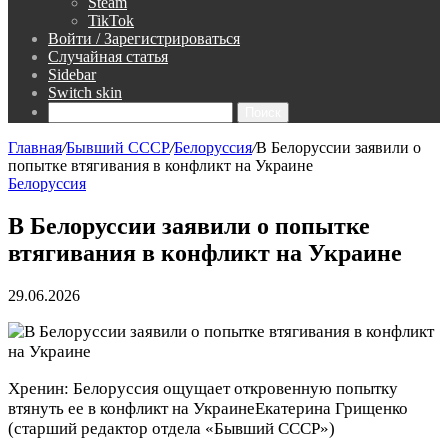
Steam
TikTok
Войти / Зарегистрироваться
Случайная статья
Sidebar
Switch skin
Поиск
Главная
/
Бывший СССР
/
Белоруссия
/
В Белоруссии заявили о
попытке втягивания в конфликт на Украине
Белоруссия
В Белоруссии заявили о попытке
втягивания в конфликт на Украине
29.06.2026
Хренин: Белоруссия ощущает откровенную попытку
втянуть ее в конфликт на Украине
Екатерина Грищенко
(старший редактор отдела «Бывший СССР»)