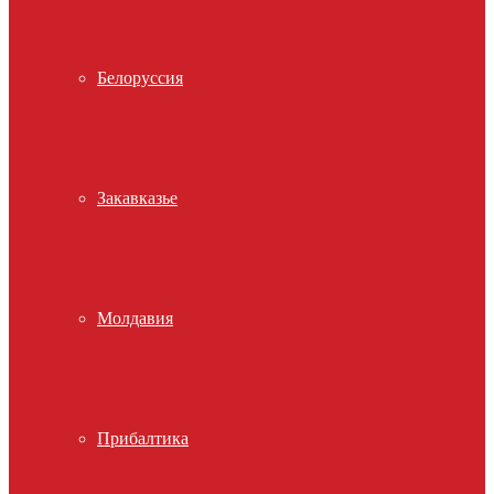
Белоруссия
Закавказье
Молдавия
Прибалтика