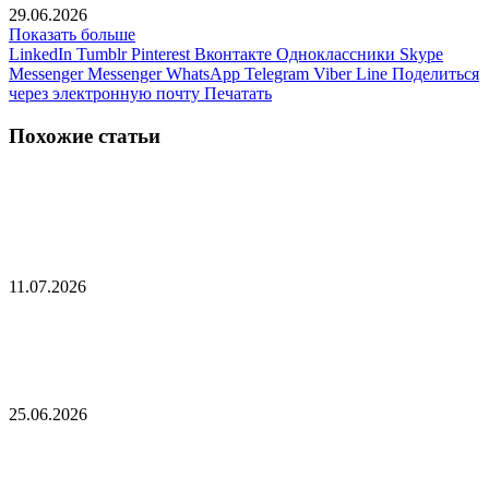
29.06.2026
Показать больше
LinkedIn
Tumblr
Pinterest
Вконтакте
Одноклассники
Skype
Messenger
Messenger
WhatsApp
Telegram
Viber
Line
Поделиться
через электронную почту
Печатать
Похожие статьи
Тихановская обратилась с просьбой к США по
поводу Лукашенко
11.07.2026
Лукашенко предложил Путину что-нибудь
свалить на плечи Матвиенко
25.06.2026
Белоруссия предупредила страну НАТО о