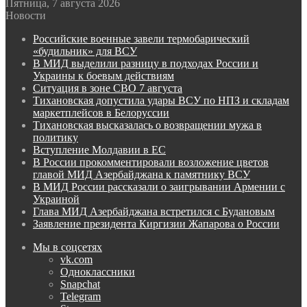
Пятница, 7 августа 2026
Новости
Российские военные завели термобарический
«будильник» для ВСУ
В МИД выделили разницу в подходах России и
Украины к боевым действиям
Ситуация в зоне СВО 7 августа
Тихановская допустила удары ВСУ по НПЗ и складам
маркетплейсов в Белоруссии
Тихановская высказалась о возвращении мужа в
политику
Вступление Молдавии в ЕС
В России прокомментировали возложение цветов
главой МИД Азербайджана к памятнику ВСУ
В МИД России рассказали о заигрывании Армении с
Украиной
Глава МИД Азербайджана встретился с Будановым
Заявление президента Киргизии Жапарова о России
Мы в соцсетях
vk.com
Одноклассники
Snapchat
Telegram