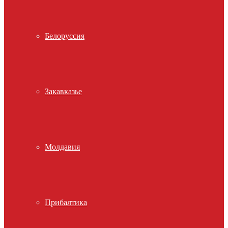
Белоруссия
Закавказье
Молдавия
Прибалтика