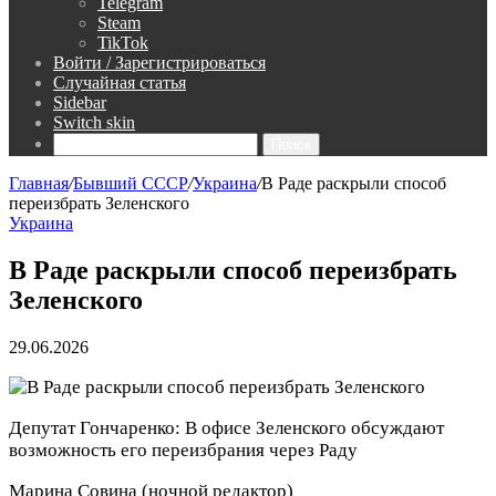
Telegram
Steam
TikTok
Войти / Зарегистрироваться
Случайная статья
Sidebar
Switch skin
Поиск
Главная
/
Бывший СССР
/
Украина
/
В Раде раскрыли способ
переизбрать Зеленского
Украина
В Раде раскрыли способ переизбрать
Зеленского
29.06.2026
Депутат Гончаренко: В офисе Зеленского обсуждают
возможность его переизбрания через Раду
Марина Совина
(ночной редактор)