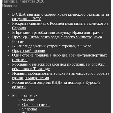
Пятница, 7 августа 2026
Новости
В США заявили о скором крахе киевского режима из-за
ситуации в ВСУ
Раскрыта связанная с Россией цель визита Зеленского в
Сербию
В Британии разоблачили ловушку Ирана для Трампа
Премьер Литвы резко осадил своего министра из-за
России
В Таиланде ученик устроил стрельбу в школе
Ормузский пролив
Одна страна подняла в небо два военно-транспортных
самолета
Россиянин замаскировался под иностранца и ограбил
обменник в Таиланде
Испания мобилизовала войска из-за массового прорыва
границы мигрантами
Россия поблагодарила КНДР за помощь в Курской
области
Мы в соцсетях
vk.com
Одноклассники
Snapchat