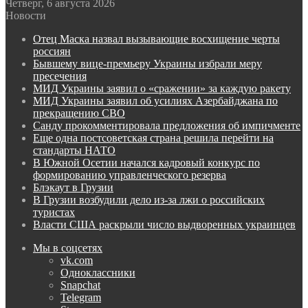
Четверг, 6 августа 2026
Новости
Отец Маска назвал вызывающие восхищение черты
россиян
Бывшему вице-премьеру Украины избрали меру
пресечения
МИД Украины заявил о «сражении» за каждую ракету
МИД Украины заявил об усилиях Азербайджана по
прекращению СВО
Санду прокомментировала предложения об импичменте
Еще одна постсоветская страна решила перейти на
стандарты НАТО
В Южной Осетии начался кадровый конкурс по
формированию управленческого резерва
Блэкаут в Грузии
В Грузии возбудили дело из-за лжи о российских
туристах
Власти США раскрыли число выдворенных украинцев
Мы в соцсетях
vk.com
Одноклассники
Snapchat
Telegram