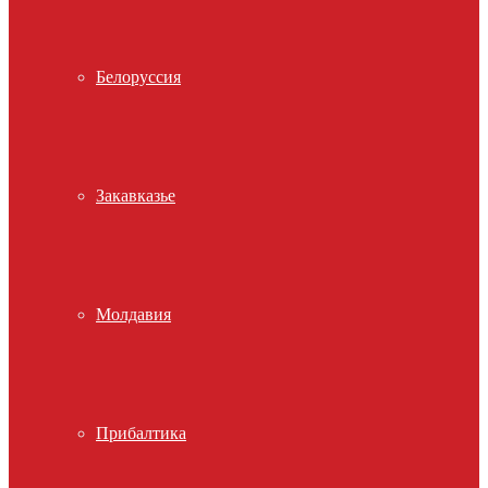
Белоруссия
Закавказье
Молдавия
Прибалтика