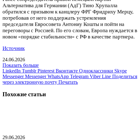
Альтернатива для Германии (АдГ) Тино Хрупалла
обратился с призывом к канцлеру ФРГ Фридриху Мерцу,
потребовав от него поддержать устремления
председателя Евросовета Антониу Кошты и пойти на
переговоры с Россией. По его словам, Европа нуждается в
новом «порядке стабильности» с РФ в качестве партнера.
Источник
24.06.2026
Показать больше
LinkedIn
Tumblr
Pinterest
Вконтакте
Одноклассники
Skype
Messenger
Messenger
WhatsApp
Telegram
Viber
Line
Поделиться
через электронную почту
Печатать
Похожие статьи
В Польше высказались о появившихся
трудностях Украины из-за героизации УПА
29.06.2026