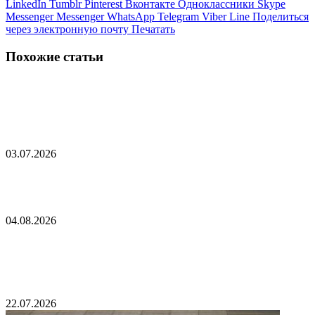
LinkedIn
Tumblr
Pinterest
Вконтакте
Одноклассники
Skype
Messenger
Messenger
WhatsApp
Telegram
Viber
Line
Поделиться
через электронную почту
Печатать
Похожие статьи
В ООН призвали Украину прекратить пытки
российских пленных
03.07.2026
Пиратские акции против российских судов
04.08.2026
В Иране из-за ударов США эвакуировали
детский онкологический центр
22.07.2026