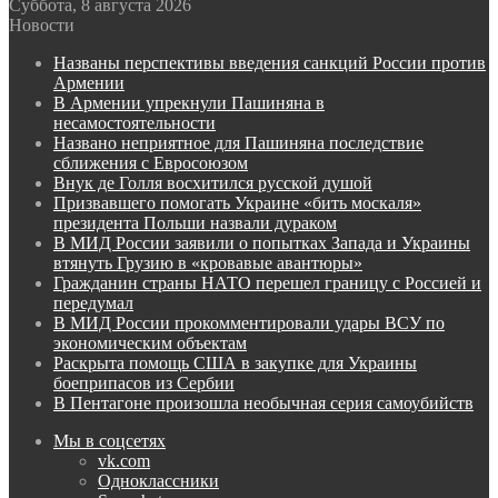
Суббота, 8 августа 2026
Новости
Названы перспективы введения санкций России против
Армении
В Армении упрекнули Пашиняна в
несамостоятельности
Названо неприятное для Пашиняна последствие
сближения с Евросоюзом
Внук де Голля восхитился русской душой
Призвавшего помогать Украине «бить москаля»
президента Польши назвали дураком
В МИД России заявили о попытках Запада и Украины
втянуть Грузию в «кровавые авантюры»
Гражданин страны НАТО перешел границу с Россией и
передумал
В МИД России прокомментировали удары ВСУ по
экономическим объектам
Раскрыта помощь США в закупке для Украины
боеприпасов из Сербии
В Пентагоне произошла необычная серия самоубийств
Мы в соцсетях
vk.com
Одноклассники