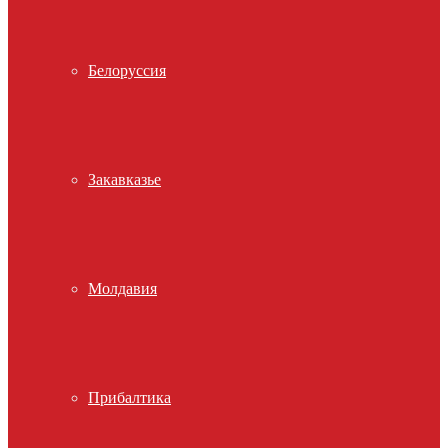
Белоруссия
Закавказье
Молдавия
Прибалтика