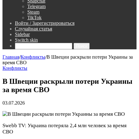
Snapchat
Telegram
Steam
TikTok
Войти / Зарегистрироваться
Случайная статья
Sidebar
Switch skin
Поиск
Главная
/
Конфликты
/
В Швеции раскрыли потери Украины за
время СВО
Конфликты
В Швеции раскрыли потери Украины
за время СВО
03.07.2026
Swebb TV: Украина потеряла 2,4 млн человек за время
СВО