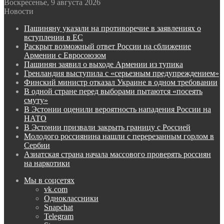
Воскресенье, 9 августа 2026
Новости
Пашиняну указали на противоречие в заявлениях о
вступлении в ЕС
Раскрыт возможный ответ России на сближение
Армении с Евросоюзом
Пашинян заявил о выходе Армении из тупика
Гренландия выступила с «серьезным предупреждением»
Финский министр отказал Украине в одном требовании
В одной стране перед выборами пытаются «посеять
смуту»
В Эстонии оценили вероятность нападения России на
НАТО
В Эстонии призвали закрыть границу с Россией
Молодого россиянина нашли с перерезанным горлом в
Сербии
Азиатская страна начала массового проверять россиян
на наркотики
Мы в соцсетях
vk.com
Одноклассники
Snapchat
Telegram