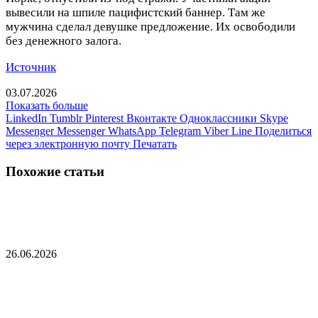
вывесили на шпиле пацифистский баннер. Там же
мужчина сделал девушке предложение. Их освободили
без денежного залога.
Источник
03.07.2026
Показать больше
LinkedIn
Tumblr
Pinterest
Вконтакте
Одноклассники
Skype
Messenger
Messenger
WhatsApp
Telegram
Viber
Line
Поделиться
через электронную почту
Печатать
Похожие статьи
Иран атаковал сингапурское грузовое судно
26.06.2026
В Турции рухнул украинский дрон со
взрывчаткой