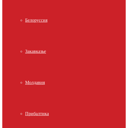
Белоруссия
Закавказье
Молдавия
Прибалтика