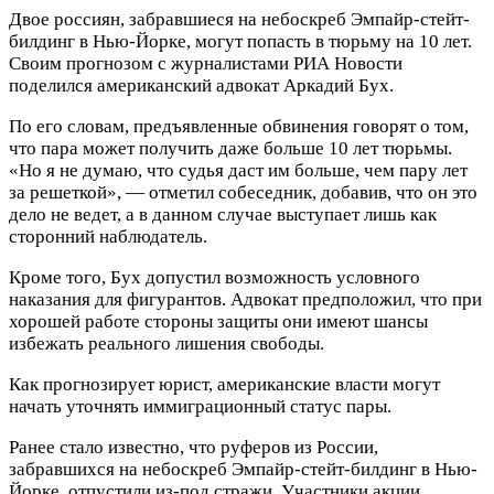
Двое россиян, забравшиеся на небоскреб Эмпайр-стейт-
билдинг в Нью-Йорке, могут попасть в тюрьму на 10 лет.
Своим прогнозом с журналистами РИА Новости
поделился американский адвокат Аркадий Бух.
По его словам, предъявленные обвинения говорят о том,
что пара может получить даже больше 10 лет тюрьмы.
«Но я не думаю, что судья даст им больше, чем пару лет
за решеткой», — отметил собеседник, добавив, что он это
дело не ведет, а в данном случае выступает лишь как
сторонний наблюдатель.
Кроме того, Бух допустил возможность условного
наказания для фигурантов. Адвокат предположил, что при
хорошей работе стороны защиты они имеют шансы
избежать реального лишения свободы.
Как прогнозирует юрист, американские власти могут
начать уточнять иммиграционный статус пары.
Ранее стало известно, что руферов из России,
забравшихся на небоскреб Эмпайр-стейт-билдинг в Нью-
Йорке, отпустили из-под стражи. Участники акции