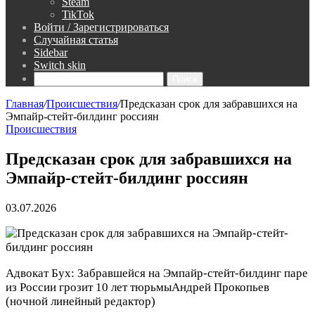
Steam
TikTok
Войти / Зарегистрироваться
Случайная статья
Sidebar
Switch skin
Поиск
Главная
/
Происшествия
/
Предсказан срок для забравшихся на
Эмпайр-стейт-билдинг россиян
Происшествия
Предсказан срок для забравшихся на
Эмпайр-стейт-билдинг россиян
03.07.2026
Адвокат Бух: Забравшейся на Эмпайр-стейт-билдинг паре
из России грозит 10 лет тюрьмы
Андрей Прокопьев
(ночной линейный редактор)