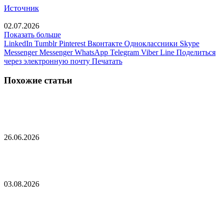
Источник
02.07.2026
Показать больше
LinkedIn
Tumblr
Pinterest
Вконтакте
Одноклассники
Skype
Messenger
Messenger
WhatsApp
Telegram
Viber
Line
Поделиться
через электронную почту
Печатать
Похожие статьи
В ЕС придумали новый план для Украины
26.06.2026
Российского дипломата вызвали в МИД Швеции
03.08.2026
Съезд ультраправой партии Германии прервали