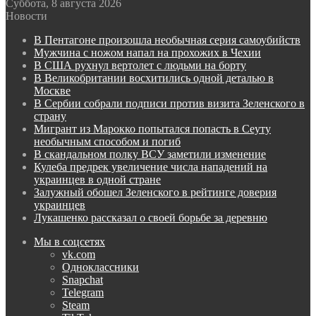
Суббота, 8 августа 2026
Новости
В Пентагоне произошла необычная серия самоубийств
Мужчина с ножом напал на прохожих в Чехии
В США рухнул вертолет с людьми на борту
В Великобритании восхитились одной деталью в
Москве
В Сербии собрали подписи против визита Зеленского в
страну
Мигрант из Марокко попытался попасть в Сеуту
необычным способом и погиб
В скандальном полку ВСУ заметили изменение
Кулеба предрек увеличение числа нападений на
украинцев в одной стране
Залужный обошел Зеленского в рейтинге доверия
украинцев
Лукашенко рассказал о своей борьбе за деревню
Мы в соцсетях
vk.com
Одноклассники
Snapchat
Telegram
Steam