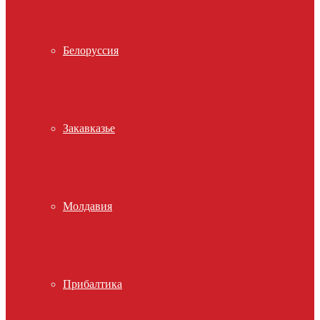
Белоруссия
Закавказье
Молдавия
Прибалтика