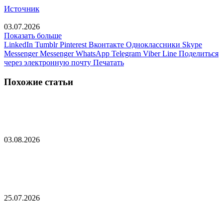
Источник
03.07.2026
Показать больше
LinkedIn
Tumblr
Pinterest
Вконтакте
Одноклассники
Skype
Messenger
Messenger
WhatsApp
Telegram
Viber
Line
Поделиться
через электронную почту
Печатать
Похожие статьи
Поставка западного оружия Украине
03.08.2026
Бывший премьер-министр Венгрии высказался
о ситуации в стране на русском языке
25.07.2026