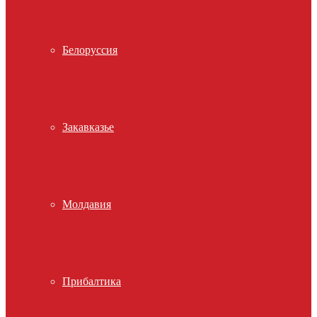
Белоруссия
Закавказье
Молдавия
Прибалтика