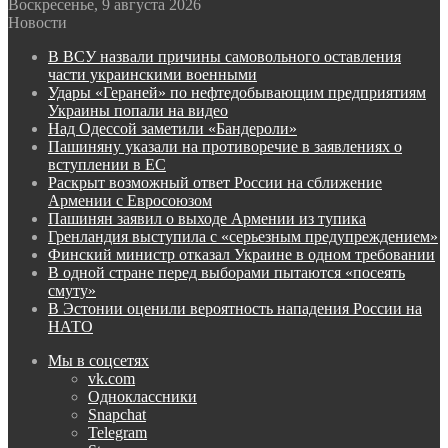
Воскресенье, 9 августа 2026
Новости
В ВСУ назвали причины самовольного оставления
части украинскими военными
Удары «Гераней» по нефтедобывающим предприятиям
Украины попали на видео
Над Одессой заметили «Бандероли»
Пашиняну указали на противоречие в заявлениях о
вступлении в ЕС
Раскрыт возможный ответ России на сближение
Армении с Евросоюзом
Пашинян заявил о выходе Армении из тупика
Гренландия выступила с «серьезным предупреждением»
Финский министр отказал Украине в одном требовании
В одной стране перед выборами пытаются «посеять
смуту»
В Эстонии оценили вероятность нападения России на
НАТО
Мы в соцсетях
vk.com
Одноклассники
Snapchat
Telegram