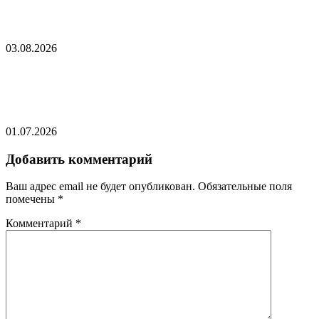
Стали известны подробности вызова
российского дипломата в МИД Швеции
03.08.2026
Отмена запрета на ввоз ядерного оружия в
Финляндию
01.07.2026
Добавить комментарий
Ваш адрес email не будет опубликован.
Обязательные поля
помечены
*
Комментарий
*