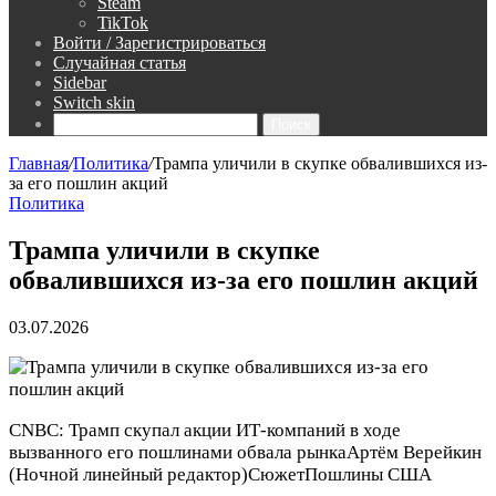
Steam
TikTok
Войти / Зарегистрироваться
Случайная статья
Sidebar
Switch skin
Поиск
Главная
/
Политика
/
Трампа уличили в скупке обвалившихся из-
за его пошлин акций
Политика
Трампа уличили в скупке
обвалившихся из-за его пошлин акций
03.07.2026
CNBC: Трамп скупал акции ИТ-компаний в ходе
вызванного его пошлинами обвала рынка
Артём Верейкин
(Ночной линейный редактор)
Сюжет
Пошлины США