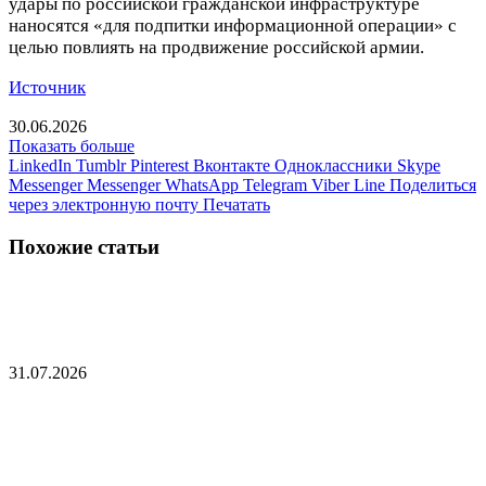
удары по российской гражданской инфраструктуре
наносятся «для подпитки информационной операции» с
целью повлиять на продвижение российской армии.
Источник
30.06.2026
Показать больше
LinkedIn
Tumblr
Pinterest
Вконтакте
Одноклассники
Skype
Messenger
Messenger
WhatsApp
Telegram
Viber
Line
Поделиться
через электронную почту
Печатать
Похожие статьи
Россия атаковала американский завод в Киеве
31.07.2026
Захарова высказалась об «уродливых плодах»
русофобии в Румынии