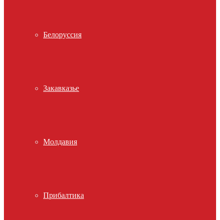
Белоруссия
Закавказье
Молдавия
Прибалтика