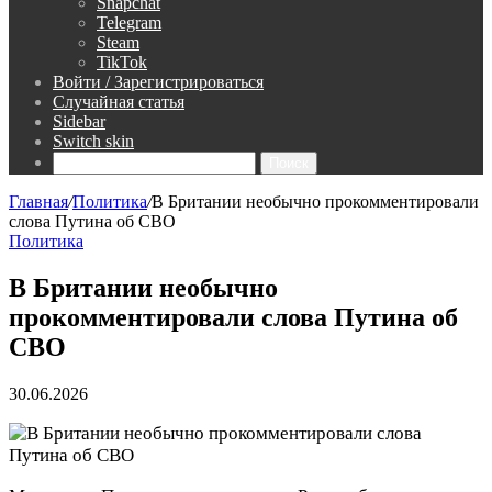
Snapchat
Telegram
Steam
TikTok
Войти / Зарегистрироваться
Случайная статья
Sidebar
Switch skin
Поиск
Главная
/
Политика
/
В Британии необычно прокомментировали
слова Путина об СВО
Политика
В Британии необычно
прокомментировали слова Путина об
СВО
30.06.2026