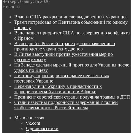
Четверг, 6 августа 2026
Новости
Власти США раскрыли число выдворенных украинцев
Трамп потребовал от Пентагона объяснений по одному
вопросу
Вэнс назвал приоритет США по завершению конфликта
с Ираном
В соседней с Россией стране сделали заявление о
производстве украинских дронов
В Литве выступили против ужесточения мер по
русскому языку
На Западе сделали мрачный прогноз для Украины после
ударов по Киеву
Писториус проговорился о ранее неизвестных
поставках Украине
Небензя уличил Украину в причастности к
террористической активности в Африке
Президент европейской страны получила травмы в ДТП
Стали известны подробности задержания Италией
якобы связанного с Россией танкера
Мы в соцсетях
vk.com
Одноклассники