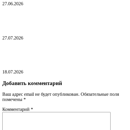
27.06.2026
На Западе признали успехи российских войск в
Донбассе
27.07.2026
Финский военкор обратился с посланием к
Стуббу из Москвы
18.07.2026
Добавить комментарий
Ваш адрес email не будет опубликован.
Обязательные поля
помечены
*
Комментарий
*